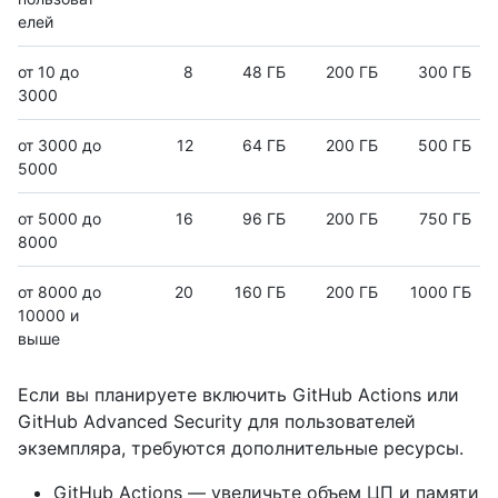
елей
от 10 до
8
48 ГБ
200 ГБ
300 ГБ
3000
от 3000 до
12
64 ГБ
200 ГБ
500 ГБ
5000
от 5000 до
16
96 ГБ
200 ГБ
750 ГБ
8000
от 8000 до
20
160 ГБ
200 ГБ
1000 ГБ
10000 и
выше
Если вы планируете включить GitHub Actions или
GitHub Advanced Security для пользователей
экземпляра, требуются дополнительные ресурсы.
GitHub Actions — увеличьте объем ЦП и памяти