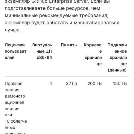
экземпляр GitHub Enterprise Server. Если вы
подготавливаете больше ресурсов, чем
минимальные рекомендуемые требования,
экземпляр будет работать и масштабироваться
лучше.
Лицензии
Виртуаль
Память
Корнево
Подключ
пользоват
ные ЦП
е
енное
елей
x86-64
хранили
хранили
ще
ще
(данные)
Пробная
4
32 Гб
200 ГБ
150 ГБ
версия,
демонстр
ационная
версия
или
10 облегче
нных
пользоват