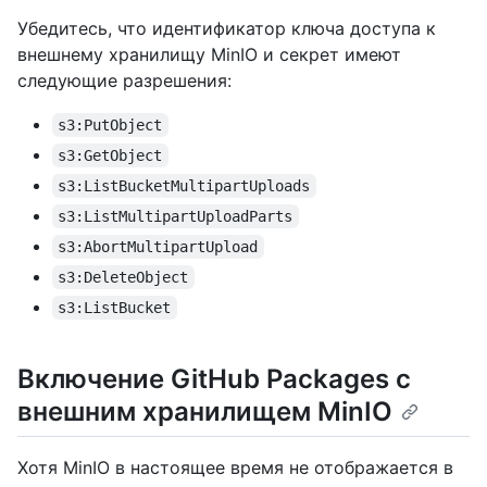
Убедитесь, что идентификатор ключа доступа к
внешнему хранилищу MinIO и секрет имеют
следующие разрешения:
s3:PutObject
s3:GetObject
s3:ListBucketMultipartUploads
s3:ListMultipartUploadParts
s3:AbortMultipartUpload
s3:DeleteObject
s3:ListBucket
Включение GitHub Packages с
внешним хранилищем MinIO
Хотя MinIO в настоящее время не отображается в