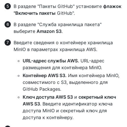
В разделе "Пакеты GitHub" установите
флажок
"Включить пакеты
GitHub".
В разделе "Служба хранилища пакета"
выберите
Amazon S3
.
Введите сведения о контейнере хранилища
MinIO в параметрах хранилища AWS.
URL-адрес службы AWS.
URL-адрес
размещения для контейнера MinIO.
Контейнер AWS S3.
Имя контейнера MinIO,
совместимого с S3, выделенного для
GitHub Packages.
Ключ доступа AWS S3
и
секретный ключ
AWS S3
. Введите идентификатор ключа
доступа MinIO и секретный ключ для
доступа к контейнеру.