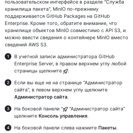
пользовательском интерфейсе в разделе "Служба
хранилища пакета", MinIO по-прежнему
поддерживается GitHub Packages на GitHub
Enterprise. Кроме того, обратите внимание, что
хранилище объектов MinIO совместимо с API S3, и
можно ввести сведения о контейнере MinIO вместо
сведений AWS S3.
В учетной записи администратора GitHub
Enterprise Server, в правом верхнем углу любой
страницы щелкните
.
Если вы еще не на странице "Администратор
сайта", в левом верхнем углу щелкните
Администратор сайта
.
На боковой панели "
"Администратор сайта"
щелкните
Консоль управления
.
На боковой панели слева нажмите
Пакеты
.