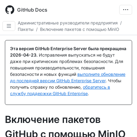
Skip
to
GitHub Docs
main
content
Административные руководители предприятия
/
Пакеты
/
Включение пакетов с помощью MinIO
Эта версия GitHub Enterprise Server была прекращена
2026-04-23
.
Исправления выпускаться не будут
даже при критических проблемах безопасности. Для
повышения производительности, повышения
безопасности и новых функций
выполните обновление
до последней версии GitHub Enterprise Server
. Чтобы
получить справку по обновлению,
обратитесь в
службу поддержки GitHub Enterprise
.
Включение пакетов
GitHub с помощью MinIO