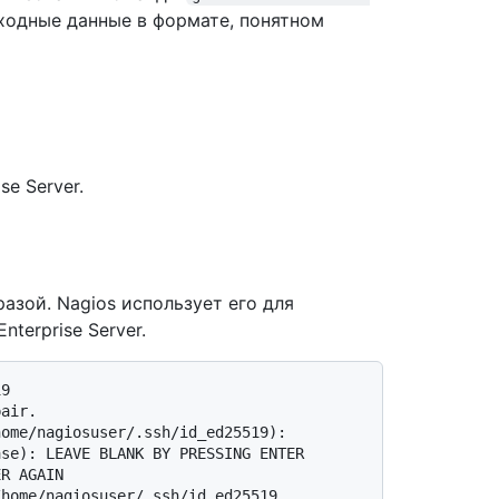
ыходные данные в формате, понятном
se Server.
азой. Nagios использует его для
terprise Server.
pair.
home/nagiosuser/.ssh/id_ed25519):
ase): LEAVE BLANK BY PRESSING ENTER
ER AGAIN
/home/nagiosuser/.ssh/id_ed25519.