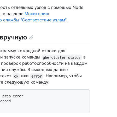
ость отдельных узлов с помощью Node
м. в разделе
Мониторинг
ю службы "Соответствие узлам"
.
 вручную
рограмму командной строки для
ри запуске команды
в
ghe-cluster-status
 проверок работоспособности на каждом
яния службы. В выходных данных
 текст
или
. Например, чтобы
ok
error
ите следующую команду:
topped