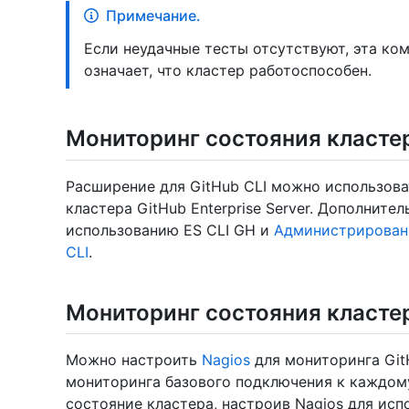
Примечание.
Если неудачные тесты отсутствуют, эта ко
означает, что кластер работоспособен.
Мониторинг состояния класте
Расширение для GitHub CLI можно использов
кластера GitHub Enterprise Server. Дополните
использованию ES CLI GH и
Администрировани
CLI
.
Мониторинг состояния класте
Можно настроить
Nagios
для мониторинга GitH
мониторинга базового подключения к каждому
состояние кластера, настроив Nagios для ис