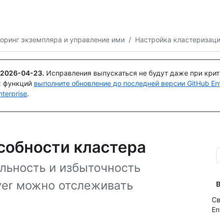
Поискайте или спросите
Copilot
оринг экземпляра и управление ими
/
Настройка кластеризац
2026-04-23
.
Исправления выпускаться не будут даже при кри
х функций
выполните обновление до последней версии GitHub Ente
terprise
.
собности кластера
льность и избыточность
rver можно отслеживать
В
Св
En