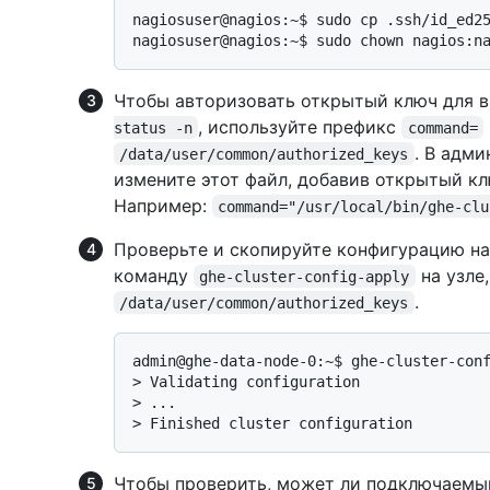
nagiosuser@nagios:~$ sudo cp .ssh/id_ed25
Чтобы авторизовать открытый ключ для 
, используйте префикс
status -n
command=
. В адм
/data/user/common/authorized_keys
измените этот файл, добавив открытый клю
Например:
command="/usr/local/bin/ghe-clu
Проверьте и скопируйте конфигурацию на
команду
на узле
ghe-cluster-config-apply
.
/data/user/common/authorized_keys
> 
Validating configuration
> 
...
> 
Finished cluster configuration
Чтобы проверить, может ли подключаемы