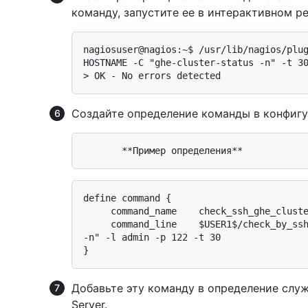
команду, запустите ее в интерактивном ре
nagiosuser@nagios:~$ /usr/lib/nagios/plug
> 
OK - No errors detected
Создайте определение команды в конфигу
define command {

     command_name    check_ssh_ghe_cluster

     command_line    $USER1$/check_by_ssh -H $HOSTADDRESS$ -C "ghe-cluster-status 
-n" -l admin -p 122 -t 30

Добавьте эту команду в определение служб
Server.