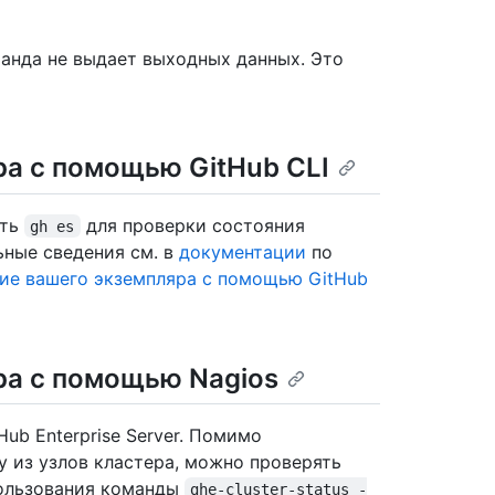
манда не выдает выходных данных. Это
ра с помощью GitHub CLI
ать
для проверки состояния
gh es
льные сведения см. в
документации
по
е вашего экземпляра с помощью GitHub
ра с помощью Nagios
ub Enterprise Server. Помимо
 из узлов кластера, можно проверять
пользования команды
ghe-cluster-status -