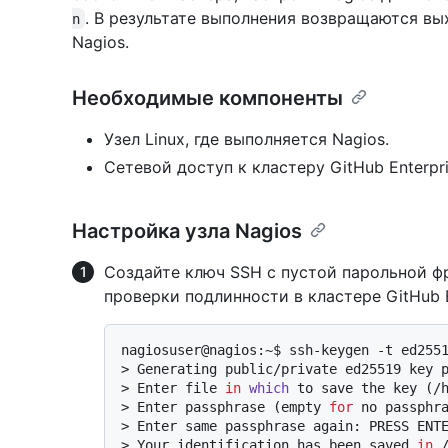
. В результате выполнения возвращаются в
n
Nagios.
Необходимые компоненты
Узел Linux, где выполняется Nagios.
Сетевой доступ к кластеру GitHub Enterpri
Настройка узла Nagios
Создайте ключ SSH с пустой парольной фр
проверки подлинности в кластере GitHub En
> 
Generating public/private ed25519 key 
> 
Enter file 
in
which
 to save the key (/
> 
Enter passphrase (empty 
for
 no passphr
> 
Enter same passphrase again: PRESS ENT
> 
Your identification has been saved 
in
 