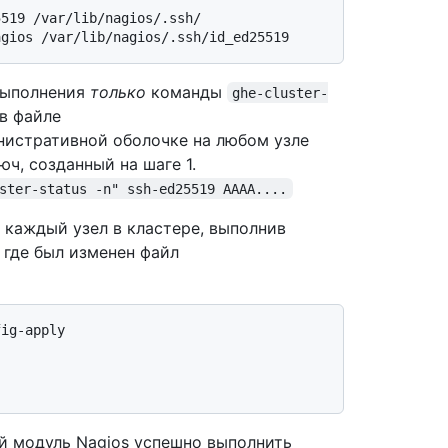
519 /var/lib/nagios/.ssh/

выполнения
только
команды
ghe-cluster-
в файле
инистративной оболочке на любом узле
ч, созданный на шаге 1.
ster-status -n" ssh-ed25519 AAAA....
 каждый узел в кластере, выполнив
, где был изменен файл
й модуль Nagios успешно выполнить