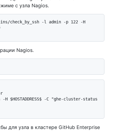
жиме с узла Nagios.
ins/check_by_ssh -l admin -p 122 -H 
рации Nagios.
ы для узла в кластере GitHub Enterprise