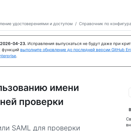
Поискайте или спросите
Copilot
ление удостоверениями и доступом
/
Справочник по конфигур
2026-04-23
.
Исправления выпускаться не будут даже при кри
х функций
выполните обновление до последней версии GitHub Ente
terprise
.
льзованию имени
шней проверки
В
Св
вн
или SAML для проверки