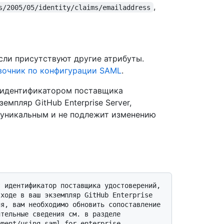
,
s/2005/05/identity/claims/emailaddress
сли присутствуют другие атрибуты.
вочник по конфигурации SAML
.
идентификатором поставщика
мпляр GitHub Enterprise Server,
 уникальным и не подлежит изменению
ходе в ваш экземпляр GitHub Enterprise 
я, вам необходимо обновить сопоставление 
тельные сведения см. в разделе 
ement/using-saml-for-enterprise-