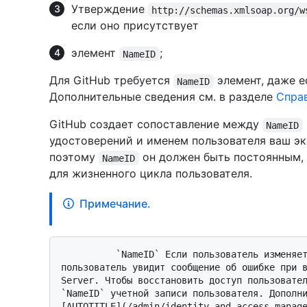
Утверждение
http://schemas.xmlsoap.org/w
если оно присутствует
элемент
;
NameID
Для GitHub требуется
элемент, даже е
NameID
Дополнительные сведения см. в разделе
Спра
GitHub создает сопоставление между
NameID
удостоверений и именем пользователя ваш экзе
поэтому
он должен быть постоянным,
NameID
для жизненного цикла пользователя.
Примечание.
          `NameID` Если пользователь изменяет идентификатор поставщика удостоверений, 
пользователь увидит сообщение об ошибке при в
Server. Чтобы восстановить доступ пользовател
`NameID` учетной записи пользователя. Дополни
[AUTOTITLE](/admin/identity-and-access-manag