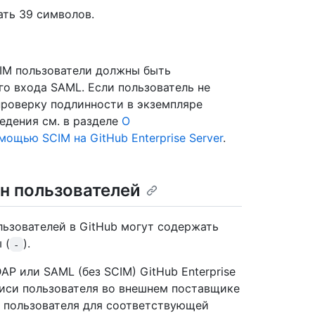
ть 39 символов.
IM пользователи должны быть
о входа SAML. Если пользователь не
проверку подлинности в экземпляре
ведения см. в разделе
О
ощью SCIM на GitHub Enterprise Server
.
н пользователей
льзователей в GitHub могут содержать
 (
).
-
P или SAML (без SCIM) GitHub Enterprise
писи пользователя во внешнем поставщике
я пользователя для соответствующей