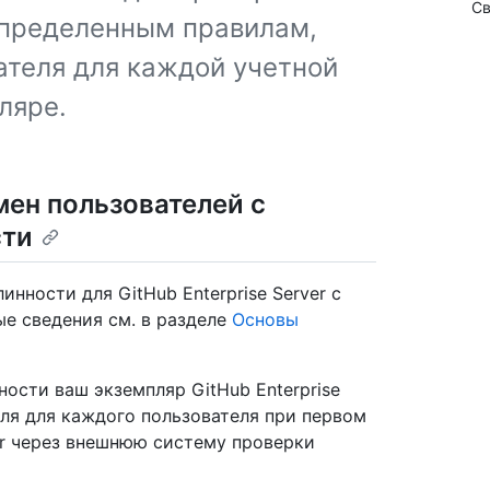
Св
определенным правилам,
ателя для каждой учетной
ляре.
мен пользователей с
сти
ности для GitHub Enterprise Server с
е сведения см. в разделе
Основы
ости ваш экземпляр GitHub Enterprise
еля для каждого пользователя при первом
ver через внешнюю систему проверки