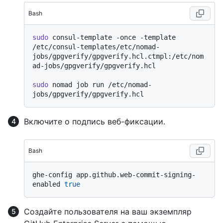
Bash
sudo
 consul-template -once -template 
/etc/consul-templates/etc/nomad-
jobs/gpgverify/gpgverify.hcl.ctmpl:/etc/nom
ad-jobs/gpgverify/gpgverify.hcl

sudo
 nomad job run /etc/nomad-
Включите о подпись веб-фиксации.
Bash
ghe-config app.github.web-commit-signing-
enabled 
true
Создайте пользователя на ваш экземпляр