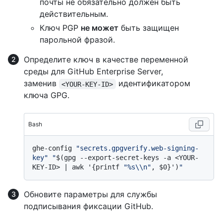
почты не обязательно должен быть
действительным.
Ключ PGP
не может
быть защищен
парольной фразой.
Определите ключ в качестве переменной
среды для GitHub Enterprise Server,
заменив
идентификатором
<YOUR-KEY-ID>
ключа GPG.
Bash
ghe-config 
"secrets.gpgverify.web-signing-
key"
"
$(gpg --export-secret-keys -a <YOUR-
KEY-ID> | awk '{printf 
"%s\\n"
, $0}')
"
Обновите параметры для службы
подписывания фиксации GitHub.