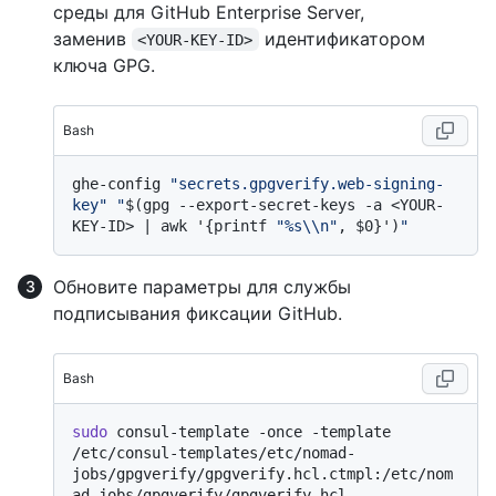
среды для GitHub Enterprise Server,
заменив
идентификатором
<YOUR-KEY-ID>
ключа GPG.
Bash
ghe-config 
"secrets.gpgverify.web-signing-
key"
"
$(gpg --export-secret-keys -a <YOUR-
KEY-ID> | awk '{printf 
"%s\\n"
, $0}')
"
Обновите параметры для службы
подписывания фиксации GitHub.
Bash
sudo
 consul-template -once -template 
/etc/consul-templates/etc/nomad-
jobs/gpgverify/gpgverify.hcl.ctmpl:/etc/nom
ad-jobs/gpgverify/gpgverify.hcl
