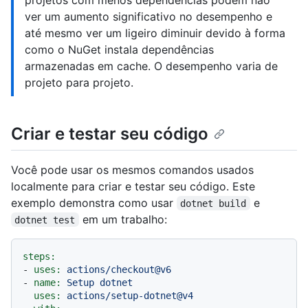
projetos com menos dependências podem não
ver um aumento significativo no desempenho e
até mesmo ver um ligeiro diminuir devido à forma
como o NuGet instala dependências
armazenadas em cache. O desempenho varia de
projeto para projeto.
Criar e testar seu código
Você pode usar os mesmos comandos usados
localmente para criar e testar seu código. Este
exemplo demonstra como usar
e
dotnet build
em um trabalho:
dotnet test
steps:
-
uses:
actions/checkout@v6
-
name:
Setup
dotnet
uses:
actions/setup-dotnet@v4