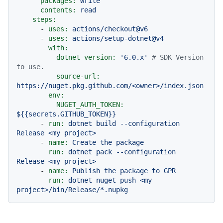
packages:
write
contents:
read
steps:
-
uses:
actions/checkout@v6
-
uses:
actions/setup-dotnet@v4
with:
dotnet-version:
'6.0.x'
# SDK Version 
to use.
source-url:
https://nuget.pkg.github.com/<owner>/index.json
env:
NUGET_AUTH_TOKEN:
${{secrets.GITHUB_TOKEN}}
-
run:
dotnet
build
--configuration
Release
<my
project>
-
name:
Create
the
package
run:
dotnet
pack
--configuration
Release
<my
project>
-
name:
Publish
the
package
to
GPR
run:
dotnet
nuget
push
<my
project>/bin/Release/*.nupkg