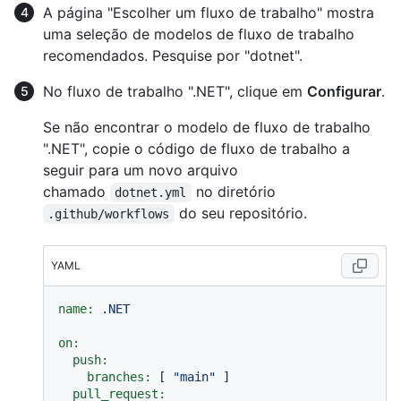
A página "Escolher um fluxo de trabalho" mostra
uma seleção de modelos de fluxo de trabalho
recomendados. Pesquise por "dotnet".
No fluxo de trabalho ".NET", clique em
Configurar
.
Se não encontrar o modelo de fluxo de trabalho
".NET", copie o código de fluxo de trabalho a
seguir para um novo arquivo
chamado
no diretório
dotnet.yml
do seu repositório.
.github/workflows
YAML
name:
.NET
on:
push:
branches:
 [ 
"main"
 ]

pull_request: