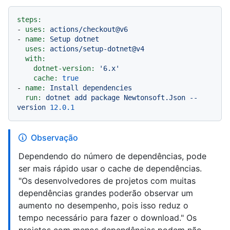
steps:
-
uses:
actions/checkout@v6
-
name:
Setup
dotnet
uses:
actions/setup-dotnet@v4
with:
dotnet-version:
'6.x'
cache:
true
-
name:
Install
dependencies
run:
dotnet
add
package
Newtonsoft.Json
--
version
12.0
.1
Observação
Dependendo do número de dependências, pode
ser mais rápido usar o cache de dependências.
"Os desenvolvedores de projetos com muitas
dependências grandes poderão observar um
aumento no desempenho, pois isso reduz o
tempo necessário para fazer o download." Os