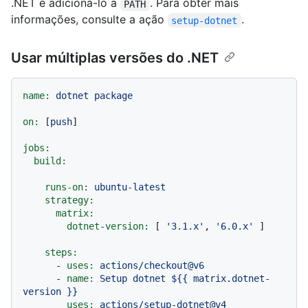
.NET e adicioná-lo a
. Para obter mais
PATH
informações, consulte a ação
.
setup-dotnet
Usar múltiplas versões do .NET
name:
dotnet
package
on:
 [
push
]

jobs:
build:
runs-on:
ubuntu-latest
strategy:
matrix:
dotnet-version:
 [ 
'3.1.x'
, 
'6.0.x'
 ]

steps:
-
uses:
actions/checkout@v6
-
name:
Setup
dotnet
${{
matrix.dotnet-
version
}}
uses:
actions/setup-dotnet@v4