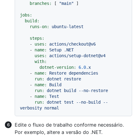
branches:
 [ 
"main"
 ]

jobs:
build:
runs-on:
ubuntu-latest
steps:
-
uses:
actions/checkout@v6
-
name:
Setup
.NET
uses:
actions/setup-dotnet@v4
with:
dotnet-version:
6.0
.x
-
name:
Restore
dependencies
run:
dotnet
restore
-
name:
Build
run:
dotnet
build
--no-restore
-
name:
Test
run:
dotnet
test
--no-build
--
verbosity
normal
Edite o fluxo de trabalho conforme necessário.
Por exemplo, altere a versão do .NET.