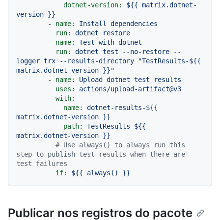
dotnet-version:
${{
matrix.dotnet-
version
}}
-
name:
Install
dependencies
run:
dotnet
restore
-
name:
Test
with
dotnet
run:
dotnet
test
--no-restore
--
logger
trx
--results-directory
"TestResults-$
{{ 
matrix.dotnet-version }}
"
-
name:
Upload
dotnet
test
results
uses:
actions/upload-artifact@v3
with:
name:
dotnet-results-${{
matrix.dotnet-version
}}
path:
TestResults-${{
matrix.dotnet-version
}}
# Use always() to always run this 
step to publish test results when there are 
test failures
if:
${{
always()
}}
Publicar nos registros do pacote