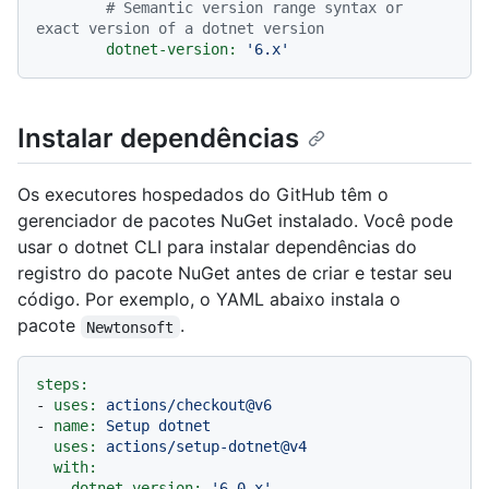
# Semantic version range syntax or 
exact version of a dotnet version
dotnet-version:
'6.x'
Instalar dependências
Os executores hospedados do GitHub têm o
gerenciador de pacotes NuGet instalado. Você pode
usar o dotnet CLI para instalar dependências do
registro do pacote NuGet antes de criar e testar seu
código. Por exemplo, o YAML abaixo instala o
pacote
.
Newtonsoft
steps:
-
uses:
actions/checkout@v6
-
name:
Setup
dotnet
uses:
actions/setup-dotnet@v4
with:
dotnet-version:
'6.0.x'