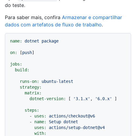
do teste.
Para saber mais, confira
Armazenar e compartilhar
dados com artefatos de fluxo de trabalho
.
name:
dotnet
package
on:
 [
push
]

jobs:
build:
runs-on:
ubuntu-latest
strategy:
matrix:
dotnet-version:
 [ 
'3.1.x'
, 
'6.0.x'
 ]

steps:
-
uses:
actions/checkout@v6
-
name:
Setup
dotnet
uses:
actions/setup-dotnet@v4
with: