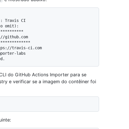
: Travis CI

o omit):

**********

//github.com

*************

ps://travis-ci.com

porter-labs

CLI do GitHub Actions Importer para se
ry e verificar se a imagem do contêiner foi
inte: