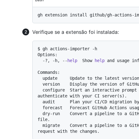
Verifique se a extensão foi instalada:
$ gh actions-importer -h

Options:

  -?, -h, --
help
  Show 
help
 and usage inf
Commands:

  update     Update to the latest version of GitHub Actions Importer.

  version    Display the version of GitHub Actions Importer.

  configure  Start an interactive prompt to configure credentials used to 
authenticate with your CI server(s).

  audit      Plan your CI/CD migration by analyzing your current CI/CD footprint.

  forecast   Forecast GitHub Actions usage from historical pipeline utilization.

  dry-run    Convert a pipeline to a GitHub Actions workflow and output its yaml 
file.

  migrate    Convert a pipeline to a GitHub Actions workflow and open a pull 