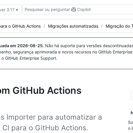
Pesquisar ou perguntar
Copilot
ver 3.17
para o GitHub Actions
Migrações automatizadas
Migração do T
nuada em
2026-08-25
.
Não há suporte para versões descontinuada
penho, segurança aprimorada e novos recursos no GitHub Enterprise
 o GitHub Enterprise Support.
om GitHub Actions
N
s Importer para automatizar a
So
 CI para o GitHub Actions.
o 