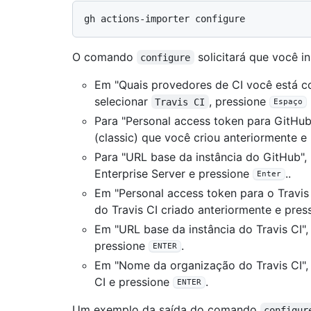
O comando
solicitará que você in
configure
Em "Quais provedores de CI você está co
selecionar
, pressione
Travis CI
Espaço
Para "Personal access token para GitHub"
(classic) que você criou anteriormente e
Para "URL base da instância do GitHub", 
Enterprise Server e pressione
..
Enter
Em "Personal access token para o Travis 
do Travis CI criado anteriormente e pre
Em "URL base da instância do Travis CI", 
pressione
.
ENTER
Em "Nome da organização do Travis CI", 
CI e pressione
.
ENTER
Um exemplo da saída do comando
configur