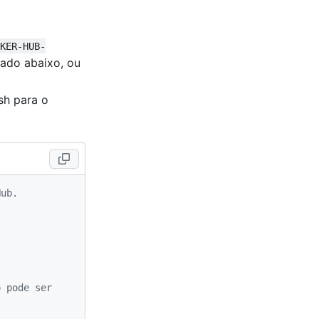
CKER-HUB-
rado abaixo, ou
ush para o
Hub.
.
 pode ser 