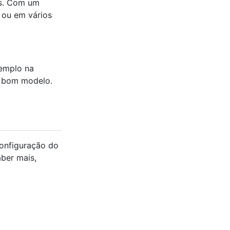
es. Com um
 ou em vários
xemplo na
 bom modelo.
onfiguração do
aber mais,