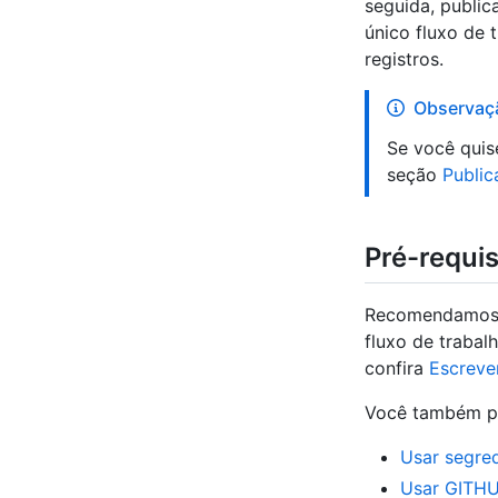
seguida, publi
único fluxo de 
registros.
Observaç
Se você quis
seção
Publi
Pré-requis
Recomendamos q
fluxo de trabal
confira
Escreve
Você também po
Usar segre
Usar GITHU