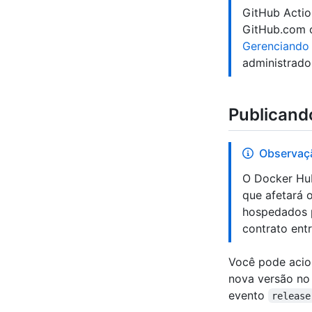
GitHub Actio
GitHub.com o
Gerenciando
administrador
Publicand
Observaç
O Docker Hub
que afetará 
hospedados p
contrato ent
Você pode acio
nova versão no
evento
release