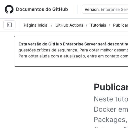
Skip
to
Documentos do GitHub
Version:
Enterprise Ser
main
content
Página Inicial
GitHub Actions
Tutoriais
Publica
Esta versão do GitHub Enterprise Server será desconti
questões críticas de segurança. Para obter melhor desem
Para obter ajuda com a atualização, entre em contato com
Publica
Neste tuto
Docker em
Packages, 