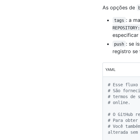
As opções de
: a m
tags
REPOSITORY:
especificar
: se 
push
registro se
YAML
# Esse fluxo
# São fornec
# termos de 
# online.
# O GitHub r
# Para obter
# Você também
alterada sem