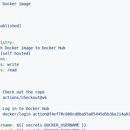
h
Docker
image
published
]

gistry:
sh
Docker
image
to
Docker
Hub
 [
self-hosted
]

ons:
es:
write
ts:
read
:
Check
out
the
repo
:
actions/checkout@v6
:
Log
in
to
Docker
Hub
:
docker/login-action@f4ef78c080cd8ba55a85445d5b36e214a8
:
ername:
${{
secrets.DOCKER_USERNAME
}}