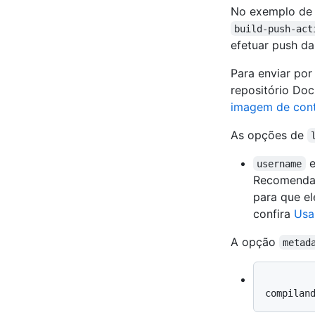
No exemplo de 
build-push-act
efetuar push d
Para enviar por
repositório Doc
imagem de cont
As opções de
username
Recomendam
para que el
confira
Usa
A opção
metad
          `images`: o namespace e o nome da imagem do Docker que v