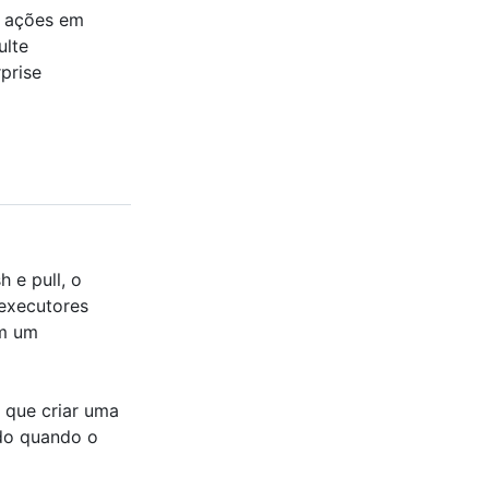
a ações em
ulte
prise
 e pull, o
 executores
em um
 que criar uma
ado quando o