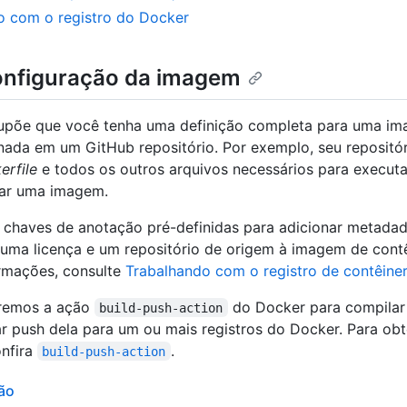
o com o registro do Docker
onfiguração da imagem
supõe que você tenha uma definição completa para uma i
ada em um GitHub repositório. Por exemplo, seu repositór
erfile
e todos os outros arquivos necessários para executa
iar uma imagem.
chaves de anotação pré-definidas para adicionar metadado
uma licença e um repositório de origem à imagem de contê
ormações, consulte
Trabalhando com o registro de contêiner
aremos a ação
do Docker para compila
build-push-action
r push dela para um ou mais registros do Docker. Para obt
onfira
.
build-push-action
ão