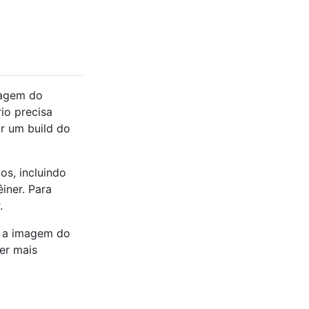
magem do
io precisa
r um build do
s, incluindo
iner. Para
.
r a imagem do
er mais