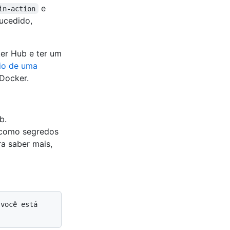
e
in-action
sucedido,
er Hub e ter um
io de uma
Docker.
ub.
 como segredos
ra saber mais,