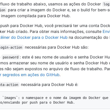
fluxo de trabalho abaixo, usamos as ações do Docker
log
para criar a imagem do Docker e, se o build for bem-
ion
a imagem compilada para Docker Hub.
 push para Docker Hub, você precisará ter uma conta Dock
ker Hub criado. Para obter mais informações, consulte
Env
êiner do Docker para o Docker Hub
na documentação do 
necessárias para Docker Hub são:
login-action
e
: este é seu nome de usuário e senha Docker H
password
os armazenar seu nome de usuário e senha Docker Hub
es não sejam expostos no arquivo de fluxo de trabalho. Pa
r segredos em ações do GitHub
.
necessária para Docker Hub é:
ata-action
ocê está 