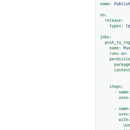
name:
Publis
on:
release:
types:
 [
jobs:
push_to_re
name:
Pu
runs-on:
permissi
packag
conten
steps:
-
name
uses
-
name
uses
with
us