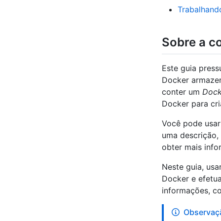
Trabalhand
Sobre a c
Este guia pres
Docker armazen
conter um
Dock
Docker para cr
Você pode usar 
uma descrição, 
obter mais inf
Neste guia, us
Docker e efetua
informações, c
Observaç