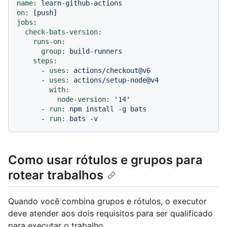
name:
learn-github-actions
on:
 [
push
jobs:
check-bats-version:
runs-on:
group:
build-runners
steps:
-
uses:
actions/checkout@v6
-
uses:
actions/setup-node@v4
with:
node-version:
'14'
-
run:
npm
install
-g
bats
-
run:
bats
-v
Como usar rótulos e grupos para
rotear trabalhos
Quando você combina grupos e rótulos, o executor
deve atender aos dois requisitos para ser qualificado
para executar o trabalho.