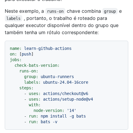
Neste exemplo, a
chave combina
e
runs-on
group
, portanto, o trabalho é roteado para
labels
qualquer executor disponível dentro do grupo que
também tenha um rótulo correspondente:
name:
learn-github-actions
on:
 [
push
jobs:
check-bats-version:
runs-on:
group:
ubuntu-runners
labels:
ubuntu-24.04-16core
steps:
-
uses:
actions/checkout@v6
-
uses:
actions/setup-node@v4
with:
node-version:
'14'
-
run:
npm
install
-g
bats
-
run:
bats
-v