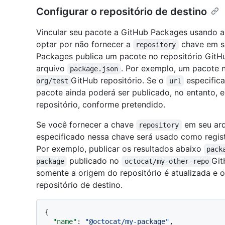
Configurar o repositório de destino
Vincular seu pacote a GitHub Packages usando 
optar por não fornecer a
chave em 
repository
Packages publica um pacote no repositório Git
arquivo
. Por exemplo, um pacote
package.json
GitHub repositório. Se o
especific
org/test
url
pacote ainda poderá ser publicado, no entanto, e
repositório, conforme pretendido.
Se você fornecer a chave
em seu ar
repository
especificado nessa chave será usado como regis
Por exemplo, publicar os resultados abaixo
pack
publicado no
Git
package
octocat/my-other-repo
somente a origem do repositório é atualizada e
repositório de destino.
{
"name"
:
"@octocat/my-package"
,