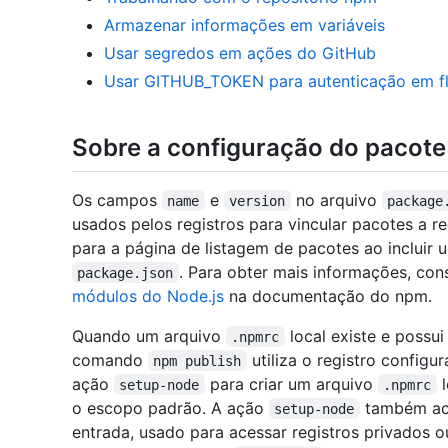
Armazenar informações em variáveis
Usar segredos em ações do GitHub
Usar GITHUB_TOKEN para autenticação em fl
Sobre a configuração do pacote
Os campos
e
no arquivo
name
version
package
usados pelos registros para vincular pacotes a 
para a página de listagem de pacotes ao inclui
. Para obter mais informações, con
package.json
módulos do Node.js
na documentação do npm.
Quando um arquivo
local existe e possu
.npmrc
comando
utiliza o registro configu
npm publish
ação
para criar um arquivo
l
setup-node
.npmrc
o escopo padrão. A ação
também ace
setup-node
entrada, usado para acessar registros privados o