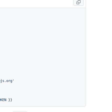
mjs.org'
OKEN
}}