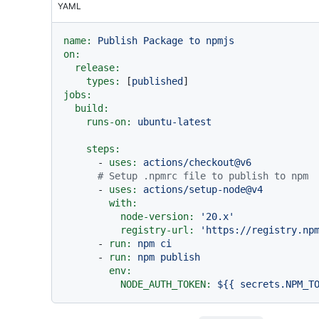
YAML
name:
Publish
Package
to
npmjs
on:
release:
types:
 [
published
jobs:
build:
runs-on:
ubuntu-latest
steps:
-
uses:
actions/checkout@v6
# Setup .npmrc file to publish to npm
-
uses:
actions/setup-node@v4
with:
node-version:
'20.x'
registry-url:
'https://registry.np
-
run:
npm
ci
-
run:
npm
publish
env:
NODE_AUTH_TOKEN:
${{
secrets.NPM_T