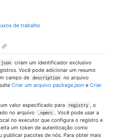
uxos de trabalho
criam um identificador exclusivo
.json
registros. Você pode adicionar um resumo
r um campo de
no arquivo
description
sulte
Criar um arquivo package.json
e
Criar
i um valor especificado para
, o
registry
rado no arquivo
. Você pode usar a
.npmrc
ocal no executor que configura o registro e
ita um token de autenticação como
u publicar pacotes de nós. Para obter mais