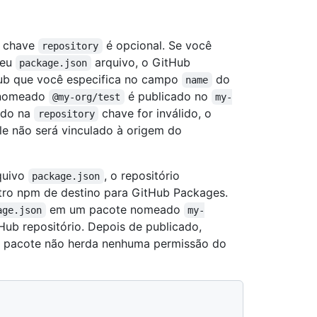
a chave
é opcional. Se você
repository
seu
arquivo, o GitHub
package.json
Hub que você especifica no campo
do
name
 nomeado
é publicado no
@my-org/test
my-
ado na
chave for inválido, o
repository
le não será vinculado à origem do
quivo
, o repositório
package.json
tro npm de destino para GitHub Packages.
em um pacote nomeado
age.json
my-
Hub repositório. Depois de publicado,
 o pacote não herda nenhuma permissão do