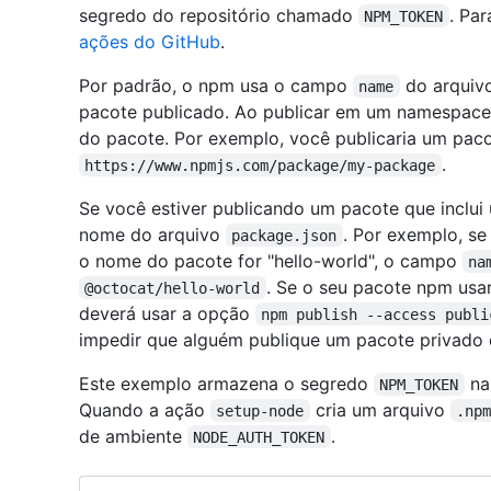
segredo do repositório chamado
. Par
NPM_TOKEN
ações do GitHub
.
Por padrão, o npm usa o campo
do arquiv
name
pacote publicado. Ao publicar em um namespace 
do pacote. Por exemplo, você publicaria um pa
.
https://www.npmjs.com/package/my-package
Se você estiver publicando um pacote que inclui
nome do arquivo
. Por exemplo, se
package.json
o nome do pacote for "hello-world", o campo
na
. Se o seu pacote npm usa
@octocat/hello-world
deverá usar a opção
npm publish --access publi
impedir que alguém publique um pacote privado d
Este exemplo armazena o segredo
na
NPM_TOKEN
Quando a ação
cria um arquivo
setup-node
.np
de ambiente
.
NODE_AUTH_TOKEN