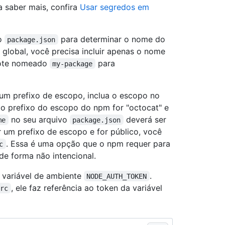
a saber mais, confira
Usar segredos em
o
para determinar o nome do
package.json
global, você precisa incluir apenas o nome
cote nomeado
para
my-package
 um prefixo de escopo, inclua o escopo no
 o prefixo do escopo do npm for "octocat" e
no seu arquivo
deverá ser
me
package.json
r um prefixo de escopo e for público, você
. Essa é uma opção que o npm requer para
c
e forma não intencional.
 variável de ambiente
.
NODE_AUTH_TOKEN
, ele faz referência ao token da variável
mrc