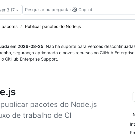
Pesquisar ou perguntar
Copilot
ver 3.17
r pacotes
Publicar pacotes do Node.js
nuada em
2026-08-25
.
Não há suporte para versões descontinuada
penho, segurança aprimorada e novos recursos no GitHub Enterprise
 o GitHub Enterprise Support.
e.js
 publicar pacotes do Node.js
uxo de trabalho de CI
N
In
Pr