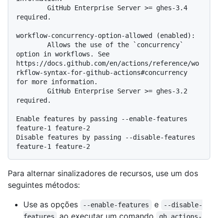
        GitHub Enterprise Server >= ghes-3.4 
required.

workflow-concurrency-option-allowed (enabled):

        Allows the use of the `concurrency` 
option in workflows. See 
https://docs.github.com/en/actions/reference/wo
rkflow-syntax-for-github-actions#concurrency 
for more information.

        GitHub Enterprise Server >= ghes-3.2 
required.

Enable features by passing --enable-features 
feature-1 feature-2

Disable features by passing --disable-features 
Para alternar sinalizadores de recursos, use um dos
seguintes métodos:
Use as opções
e
--enable-features
--disable-
ao executar um comando
features
gh actions-