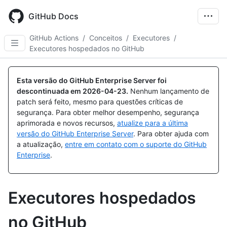
Skip
to
GitHub Docs
main
content
GitHub Actions
/
Conceitos
/
Executores
/
Executores hospedados no GitHub
Esta versão do GitHub Enterprise Server foi
descontinuada em
2026-04-23
.
Nenhum lançamento de
patch será feito, mesmo para questões críticas de
segurança. Para obter melhor desempenho, segurança
aprimorada e novos recursos,
atualize para a última
versão do GitHub Enterprise Server
. Para obter ajuda com
a atualização,
entre em contato com o suporte do GitHub
Enterprise
.
Executores hospedados
no GitHub