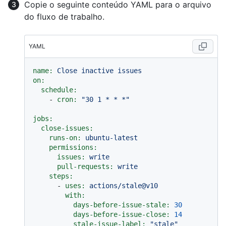
Copie o seguinte conteúdo YAML para o arquivo
do fluxo de trabalho.
YAML
name:
Close
inactive
issues
on:
schedule:
-
cron:
"30 1 * * *"
jobs:
close-issues:
runs-on:
ubuntu-latest
permissions:
issues:
write
pull-requests:
write
steps:
-
uses:
actions/stale@v10
with:
days-before-issue-stale:
30
days-before-issue-close:
14
stale-issue-label:
"stale"