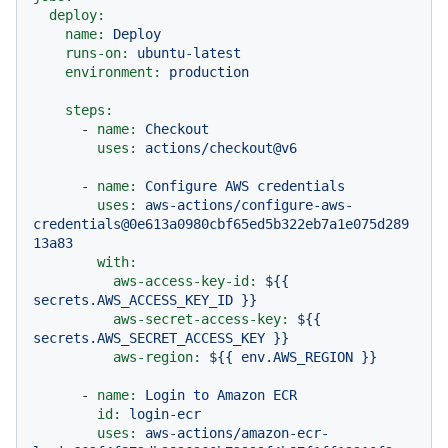
deploy:
name:
Deploy
runs-on:
ubuntu-latest
environment:
production
steps:
-
name:
Checkout
uses:
actions/checkout@v6
-
name:
Configure
AWS
credentials
uses:
aws-actions/configure-aws-
credentials@0e613a0980cbf65ed5b322eb7a1e075d289
13a83
with:
aws-access-key-id:
${{
secrets.AWS_ACCESS_KEY_ID
}}
aws-secret-access-key:
${{
secrets.AWS_SECRET_ACCESS_KEY
}}
aws-region:
${{
env.AWS_REGION
}}
-
name:
Login
to
Amazon
ECR
id:
login-ecr
uses:
aws-actions/amazon-ecr-