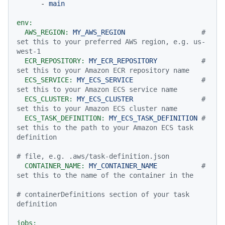
-
main
env:
AWS_REGION:
MY_AWS_REGION
# 
set this to your preferred AWS region, e.g. us-
west-1
ECR_REPOSITORY:
MY_ECR_REPOSITORY
# 
set this to your Amazon ECR repository name
ECS_SERVICE:
MY_ECS_SERVICE
# 
set this to your Amazon ECS service name
ECS_CLUSTER:
MY_ECS_CLUSTER
# 
set this to your Amazon ECS cluster name
ECS_TASK_DEFINITION:
MY_ECS_TASK_DEFINITION
# 
set this to the path to your Amazon ECS task 
definition
# file, e.g. .aws/task-definition.json
CONTAINER_NAME:
MY_CONTAINER_NAME
# 
set this to the name of the container in the
# containerDefinitions section of your task 
definition
jobs: