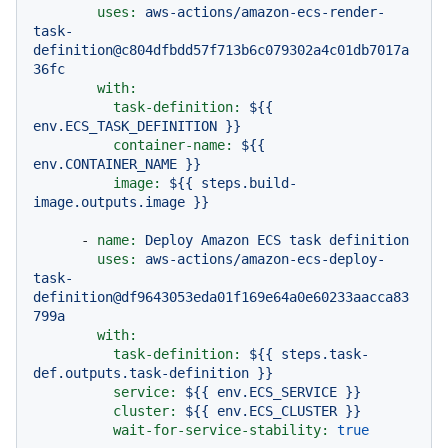
uses:
aws-actions/amazon-ecs-render-
task-
definition@c804dfbdd57f713b6c079302a4c01db7017a
36fc
with:
task-definition:
${{
env.ECS_TASK_DEFINITION
}}
container-name:
${{
env.CONTAINER_NAME
}}
image:
${{
steps.build-
image.outputs.image
}}
-
name:
Deploy
Amazon
ECS
task
definition
uses:
aws-actions/amazon-ecs-deploy-
task-
definition@df9643053eda01f169e64a0e60233aacca83
799a
with:
task-definition:
${{
steps.task-
def.outputs.task-definition
}}
service:
${{
env.ECS_SERVICE
}}
cluster:
${{
env.ECS_CLUSTER
}}
wait-for-service-stability:
true