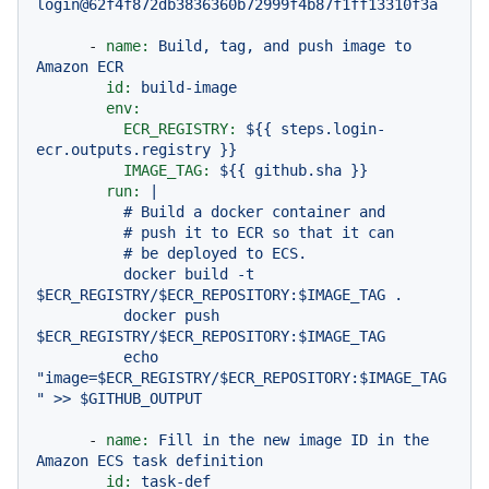
login@62f4f872db3836360b72999f4b87f1ff13310f3a
-
name:
Build,
tag,
and
push
image
to
Amazon
ECR
id:
build-image
env:
ECR_REGISTRY:
${{
steps.login-
ecr.outputs.registry
}}
IMAGE_TAG:
${{
github.sha
}}
run:
|

          # Build a docker container and

          # push it to ECR so that it can

          # be deployed to ECS.

          docker build -t 
$ECR_REGISTRY/$ECR_REPOSITORY:$IMAGE_TAG .

          docker push 
$ECR_REGISTRY/$ECR_REPOSITORY:$IMAGE_TAG

          echo 
"image=$ECR_REGISTRY/$ECR_REPOSITORY:$IMAGE_TAG
-
name:
Fill
in
the
new
image
ID
in
the
Amazon
ECS
task
definition
id:
task-def