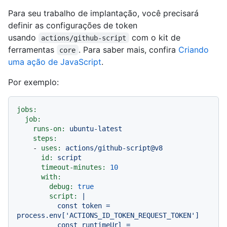
Para seu trabalho de implantação, você precisará
definir as configurações de token
usando
com o kit de
actions/github-script
ferramentas
. Para saber mais, confira
Criando
core
uma ação de JavaScript
.
Por exemplo:
jobs:
job:
runs-on:
ubuntu-latest
steps:
-
uses:
actions/github-script@v8
id:
script
timeout-minutes:
10
with:
debug:
true
script:
|

          const token = 
process.env['ACTIONS_ID_TOKEN_REQUEST_TOKEN']

          const runtimeUrl = 