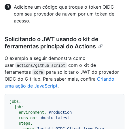
Adicione um código que troque o token OIDC
com seu provedor de nuvem por um token de
acesso.
Solicitando o JWT usando o kit de
ferramentas principal do Actions
O exemplo a seguir demonstra como
usar
com o kit de
actions/github-script
ferramentas
para solicitar o JWT do provedor
core
OIDC do GitHub. Para saber mais, confira
Criando
uma ação de JavaScript
.
jobs:
job:
environment:
Production
runs-on:
ubuntu-latest
steps:
-
name:
Install
OIDC
Client
from
Core