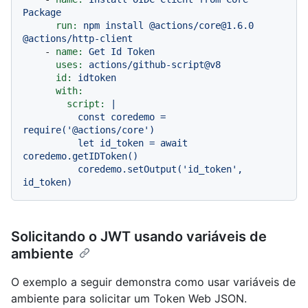
Package
run:
npm
install
@actions/core@1.6.0
@actions/http-client
-
name:
Get
Id
Token
uses:
actions/github-script@v8
id:
idtoken
with:
script:
|

          const coredemo = 
require('@actions/core')

          let id_token = await 
coredemo.getIDToken()

          coredemo.setOutput('id_token', 
Solicitando o JWT usando variáveis de
ambiente
O exemplo a seguir demonstra como usar variáveis de
ambiente para solicitar um Token Web JSON.