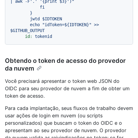
| awk -F'.' '{print $3}')"

            fi

        }

        jwtd $IDTOKEN

        echo "idToken=${IDTOKEN}" >> 
id:
tokenid
Obtendo o token de acesso do provedor
da nuvem
Você precisará apresentar o token web JSON do
OIDC para seu provedor de nuvem a fim de obter um
token de acesso.
Para cada implantação, seus fluxos de trabalho devem
usar ações de login em nuvem (ou scripts
personalizados) que buscam o token do OIDC e o
apresentam ao seu provedor de nuvem. O provedor
da nuvem valida as reivindicações no token; se for