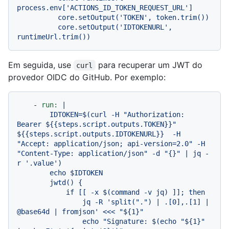
process.env['ACTIONS_ID_TOKEN_REQUEST_URL']

          core.setOutput('TOKEN', token.trim())

          core.setOutput('IDTOKENURL', 
Em seguida, use
para recuperar um JWT do
curl
provedor OIDC do GitHub. Por exemplo:
-
run:
|

        IDTOKEN=$(curl -H "Authorization: 
Bearer ${{steps.script.outputs.TOKEN}}" 
${{steps.script.outputs.IDTOKENURL}}  -H 
"Accept: application/json; api-version=2.0" -H 
"Content-Type: application/json" -d "{}" | jq -
r '.value')

        echo $IDTOKEN

        jwtd() {

            if [[ -x $(command -v jq) ]]; then

                jq -R 'split(".") | .[0],.[1] | 
@base64d | fromjson' <<< "${1}"

                echo "Signature: $(echo "${1}" 