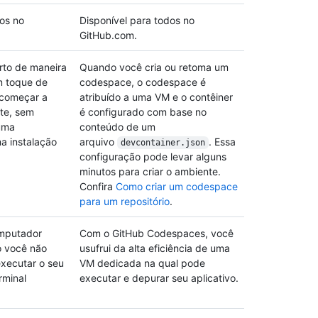
dos no
Disponível para todos no
GitHub.com.
rto de maneira
Quando você cria ou retoma um
m toque de
codespace, o codespace é
 começar a
atribuído a uma VM e o contêiner
te, sem
é configurado com base no
uma
conteúdo de um
a instalação
arquivo
. Essa
devcontainer.json
configuração pode levar alguns
minutos para criar o ambiente.
Confira
Como criar um codespace
para um repositório
.
mputador
Com o GitHub Codespaces, você
o você não
usufrui da alta eficiência de uma
executar o seu
VM dedicada na qual pode
rminal
executar e depurar seu aplicativo.