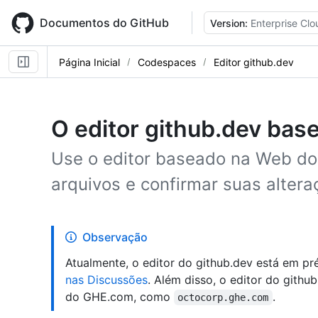
Skip
to
Documentos do GitHub
Version:
Enterprise Clo
main
content
Página Inicial
Codespaces
Editor github.dev
O editor github.dev ba
Use o editor baseado na Web do 
arquivos e confirmar suas altera
Observação
Atualmente, o editor do github.dev está em pr
nas Discussões
. Além disso, o editor do gith
do GHE.com, como
.
octocorp.ghe.com