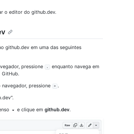
 o editor do github.dev.
ev
no github.dev em uma das seguintes
avegador, pressione
enquanto navega em
.
o GitHub.
o navegador, pressione
.
>
.dev".
penso
e clique em
github.dev
.