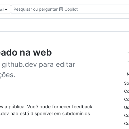
Pesquisar ou perguntar
Copilot
ud
seado na web
github.dev para editar
ções.
N
So
Co
Co
évia pública. Você pode fornecer feedback
Us
ub.dev não está disponível em subdomínios
Co
Co