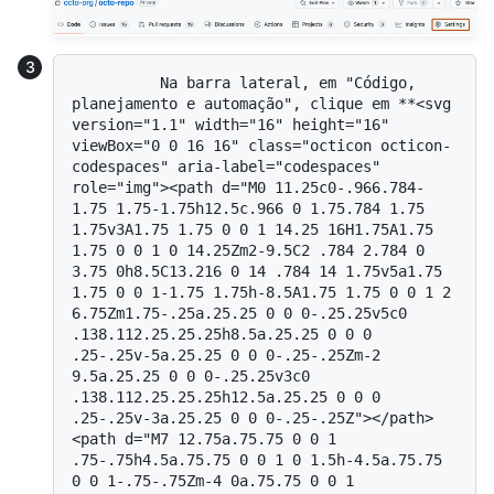
          Na barra lateral, em "Código, 
planejamento e automação", clique em **<svg 
version="1.1" width="16" height="16" 
viewBox="0 0 16 16" class="octicon octicon-
codespaces" aria-label="codespaces" 
role="img"><path d="M0 11.25c0-.966.784-
1.75 1.75-1.75h12.5c.966 0 1.75.784 1.75 
1.75v3A1.75 1.75 0 0 1 14.25 16H1.75A1.75 
1.75 0 0 1 0 14.25Zm2-9.5C2 .784 2.784 0 
3.75 0h8.5C13.216 0 14 .784 14 1.75v5a1.75 
1.75 0 0 1-1.75 1.75h-8.5A1.75 1.75 0 0 1 2 
6.75Zm1.75-.25a.25.25 0 0 0-.25.25v5c0 
.138.112.25.25.25h8.5a.25.25 0 0 0 
.25-.25v-5a.25.25 0 0 0-.25-.25Zm-2 
9.5a.25.25 0 0 0-.25.25v3c0 
.138.112.25.25.25h12.5a.25.25 0 0 0 
.25-.25v-3a.25.25 0 0 0-.25-.25Z"></path>
<path d="M7 12.75a.75.75 0 0 1 
.75-.75h4.5a.75.75 0 0 1 0 1.5h-4.5a.75.75 
0 0 1-.75-.75Zm-4 0a.75.75 0 0 1 