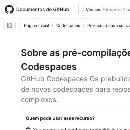
Skip
to
Documentos do GitHub
Version:
Enterprise Clo
main
content
Página Inicial
Codespaces
Pré-construindo seus
Sobre as pré-compilaçõ
Codespaces
GitHub Codespaces Os prebuilds
de novos codespaces para repos
complexos.
Quem pode usar esse recurso?
You create and configure prebuilds in your 