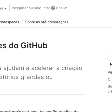
Pesquisar ou perguntar
Copilot
ud
 codespaces
Sobre as pré-compilações
es do GitHub
N
 ajudam a acelerar a criação
Vi
itórios grandes ou
O 
So
cr
repository's settings. As configurações de