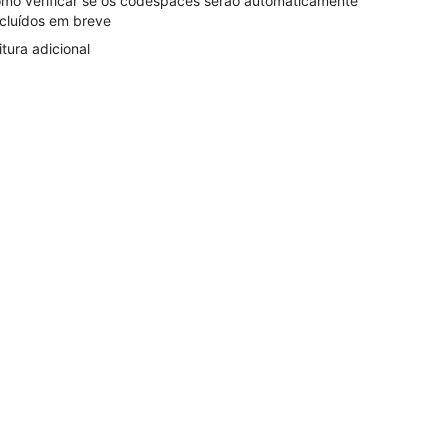
mo verificar se os codespaces serão automaticamente
cluídos em breve
itura adicional