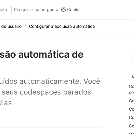
Pesquisar ou perguntar
Copilot
ud
s de usuário
Configurar a exclusão automática
usão automática de
N
luídos automaticamente. Você
Co
o seus codespaces parados
co
Co
dias.
Co
Co
Co