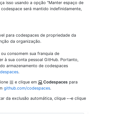
aça isso usando a opção "Manter espaço de
u codespace será mantido indefinidamente,
vel para codespaces de propriedade da
enção da organização.
 ou consomem sua franquia de
r à sua conta pessoal GitHub. Portanto,
to do armazenamento de codespaces
odespaces
.
cione
e clique em
Codespaces
para
em
github.com/codespaces
.
tar da exclusão automática, clique
e clique