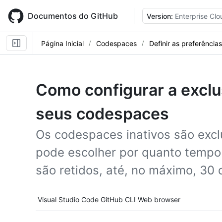
Skip
to
Documentos do GitHub
Version:
Enterprise Clo
main
content
Página Inicial
Codespaces
Definir as preferência
Como configurar a excl
seus codespaces
Os codespaces inativos são exc
pode escolher por quanto temp
são retidos, até, no máximo, 30 
Tool navigation
Visual Studio Code
GitHub CLI
Web browser