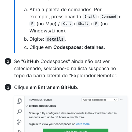
Abra a paleta de comandos. Por
exemplo, pressionando
+
+
Shift
Command
(no Mac) /
+
+
(no
P
Ctrl
Shift
P
Windows/Linux).
Digite:
.
details
Clique em
Codespaces: detalhes
.
Se "GitHub Codespaces" ainda não estiver
selecionado, selecione-o na lista suspensa no
topo da barra lateral do "Explorador Remoto".
Clique
em Entrar em GitHub
.