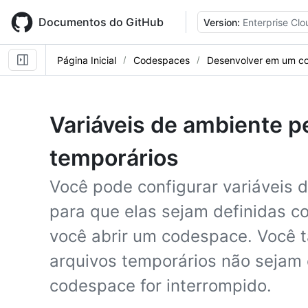
Skip
to
Documentos do GitHub
Version:
Enterprise Clo
main
content
Página Inicial
Codespaces
Desenvolver em um c
Variáveis de ambiente p
temporários
Você pode configurar variáveis 
para que elas sejam definidas 
você abrir um codespace. Você 
arquivos temporários não sejam
codespace for interrompido.