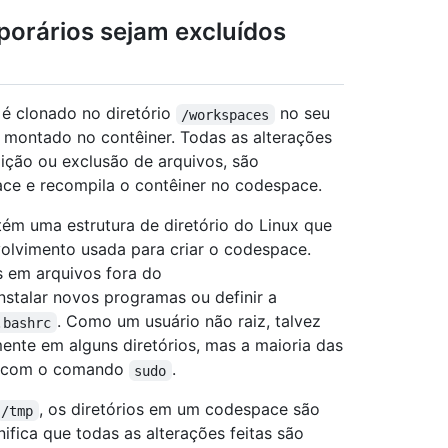
orários sejam excluídos
é clonado no diretório
no seu
/workspaces
é montado no contêiner. Todas as alterações
adição ou exclusão de arquivos, são
ace e recompila o contêiner no codespace.
tém uma estrutura de diretório do Linux que
olvimento usada para criar o codespace.
s em arquivos fora do
nstalar novos programas ou definir a
. Como um usuário não raiz, talvez
.bashrc
nte em alguns diretórios, mas a maioria das
os com o comando
.
sudo
, os diretórios em um codespace são
/tmp
nifica que todas as alterações feitas são