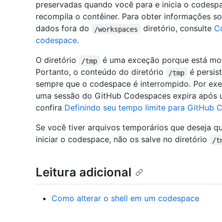
preservadas quando você para e inicia o codes
recompila o contêiner. Para obter informações s
dados fora do
diretório, consulte
C
/workspaces
codespace
.
O diretório
é uma exceção porque está mont
/tmp
Portanto, o conteúdo do diretório
é persis
/tmp
sempre que o codespace é interrompido. Por exe
uma sessão do GitHub Codespaces expira após um
confira
Definindo seu tempo limite para GitHub
Se você tiver arquivos temporários que deseja q
iniciar o codespace, não os salve no diretório
/t
Leitura adicional
Como alterar o shell em um codespace