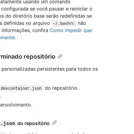
ediatamente usando um comando
 configurada se você pausar e reiniciar o
s do diretório base serão redefinidas se
is definidas no arquivo
não
~/.bashrc
 informações, confira
Como impedir que
amente
.
minado repositório
e personalizadas persistentes para todos os
do repositório.
devcontainer.json
.
senvolvimento.
do repositório
r.json