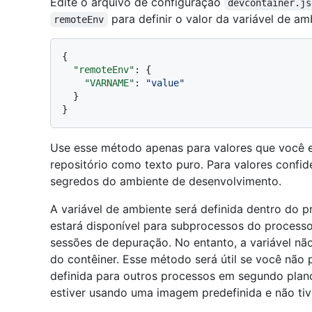
Edite o arquivo de configuração
devcontainer.js
para definir o valor da variável de am
remoteEnv
{
"remoteEnv"
:
{
"VARNAME"
:
"value"
}
}
Use esse método apenas para valores que você 
repositório como texto puro. Para valores confid
segredos do ambiente de desenvolvimento.
A variável de ambiente será definida dentro do p
estará disponível para subprocessos do processo
sessões de depuração. No entanto, a variável nã
do contêiner. Esse método será útil se você não 
definida para outros processos em segundo plano
estiver usando uma imagem predefinida e não tiv