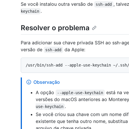
Se você instalou outra versão de
, talve
ssh-add
.
keychain
Resolver o problema
Para adicionar sua chave privada SSH ao ssh-age
versão de
da Apple:
ssh-add
Observação
A opção
está na ve
--apple-use-keychain
versões do macOS anteriores ao Monterey
.
use-keychain
Se você criou sua chave com um nome dif
existente que tenha outro nome, substitu
arquivo de chave privada.