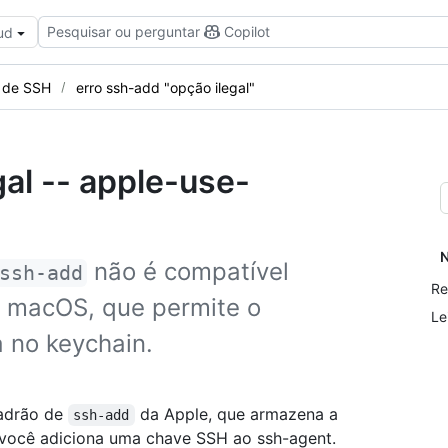
Pesquisar ou perguntar
Copilot
ud
s de SSH
erro ssh-add "opção ilegal"
gal -- apple-use-
N
não é compatível
ssh-add
Re
o macOS, que permite o
Le
 no keychain.
adrão de
da Apple, que armazena a
ssh-add
 você adiciona uma chave SSH ao ssh-agent.