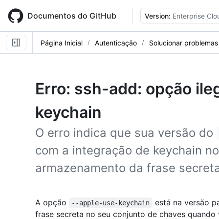
Skip
to
Documentos do GitHub
Version:
Enterprise Clo
main
content
Página Inicial
Autenticação
Solucionar problema
Erro: ssh-add: opção ile
keychain
O erro indica que sua versão do
com a integração de keychain n
armazenamento da frase secreta
A opção
está na versão p
--apple-use-keychain
frase secreta no seu conjunto de chaves quando