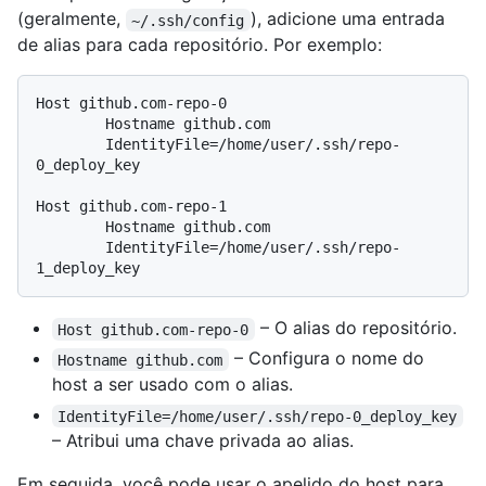
(geralmente,
), adicione uma entrada
~/.ssh/config
de alias para cada repositório. Por exemplo:
Host github.com-repo-0

        Hostname github.com

        IdentityFile=/home/user/.ssh/repo-
0_deploy_key

Host github.com-repo-1

        Hostname github.com

        IdentityFile=/home/user/.ssh/repo-
– O alias do repositório.
Host github.com-repo-0
– Configura o nome do
Hostname github.com
host a ser usado com o alias.
IdentityFile=/home/user/.ssh/repo-0_deploy_key
– Atribui uma chave privada ao alias.
Em seguida, você pode usar o apelido do host para