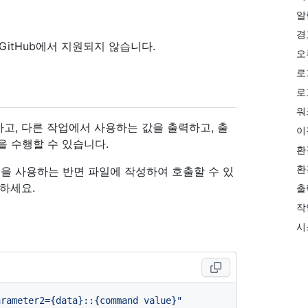
알
경
현재 GitHub에서 지원되지 않습니다.
오
로
로
워
고, 다른 작업에서 사용하는 값을 출력하고, 출
이
을 수행할 수 있습니다.
환
환
을 사용하는 반면 파일에 작성하여 호출할 수 있
하세요.
출
작
시
arameter2={data}::{command value}"