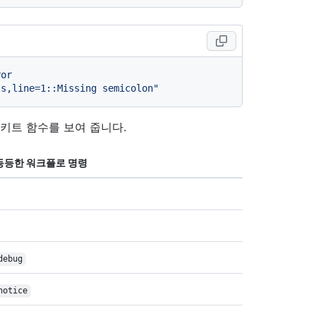
ror
js,line=1::Missing semicolon"
키트 함수를 보여 줍니다.
동등한 워크플로 명령
debug
notice