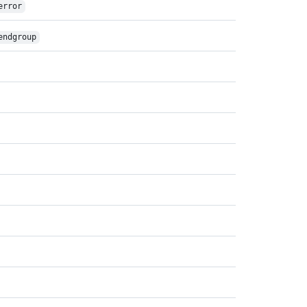
error
endgroup