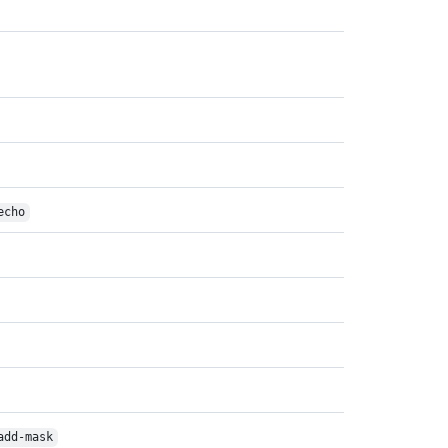
echo
add-mask