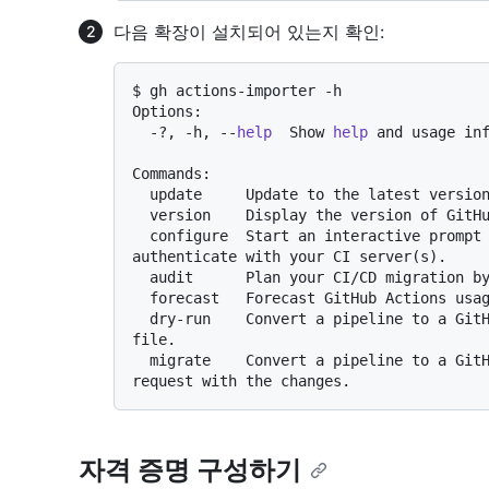
다음 확장이 설치되어 있는지 확인:
$ gh actions-importer -h

Options:

  -?, -h, --
help
  Show 
help
 and usage inf
Commands:

  update     Update to the latest version of GitHub Actions Importer.

  version    Display the version of GitHub Actions Importer.

  configure  Start an interactive prompt to configure credentials used to 
authenticate with your CI server(s).

  audit      Plan your CI/CD migration by analyzing your current CI/CD footprint.

  forecast   Forecast GitHub Actions usage from historical pipeline utilization.

  dry-run    Convert a pipeline to a GitHub Actions workflow and output its yaml 
file.

  migrate    Convert a pipeline to a GitHub Actions workflow and open a pull 
자격 증명 구성하기