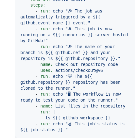
steps:
-
run:
echo
"🎉 The job was 
automatically triggered by a $
{{ 
github.event_name }}
 event."
-
run:
echo
"🐧 This job is now 
running on a $
{{ runner.os }}
 server hosted 
by GitHub!"
-
run:
echo
"🔎 The name of your 
branch is $
{{ github.ref }}
 and your 
repository is $
{{ github.repository }}
."
-
name:
Check
out
repository
code
uses:
actions/checkout@v6
-
run:
echo
"💡 The $
{{ 
github.repository }}
 repository has been 
cloned to the runner."
-
run:
echo
"🖥️ The workflow is now 
ready to test your code on the runner."
-
name:
List
files
in
the
repository
run:
|

-
run:
echo
"🍏 This job's status is 
$
{{ job.status }}
."