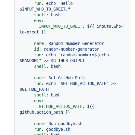
run:
echo
"Hello 
$INPUT_WHO_TO_GREET."
shell:
bash
env:
INPUT_WHO_TO_GREET:
${{
inputs.who-
to-greet
}}
-
name:
Random
Number
Generator
id:
random-number-generator
run:
echo
"random-number=$(echo 
$RANDOM)"
>>
$GITHUB_OUTPUT
shell:
bash
-
name:
Set
GitHub
Path
run:
echo
"$GITHUB_ACTION_PATH"
>>
$GITHUB_PATH
shell:
bash
env:
GITHUB_ACTION_PATH:
${{
github.action_path
}}
-
name:
Run
goodbye.sh
run:
goodbye.sh
shell:
bash