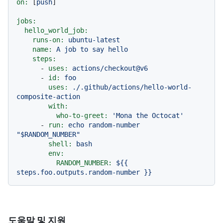
on:
 [
push
]

jobs:
hello_world_job:
runs-on:
ubuntu-latest
name:
A
job
to
say
hello
steps:
-
uses:
actions/checkout@v6
-
id:
foo
uses:
./.github/actions/hello-world-
composite-action
with:
who-to-greet:
'Mona the Octocat'
-
run:
echo
random-number
"$RANDOM_NUMBER"
shell:
bash
env:
RANDOM_NUMBER:
${{
steps.foo.outputs.random-number
}}
도움말 및 지원