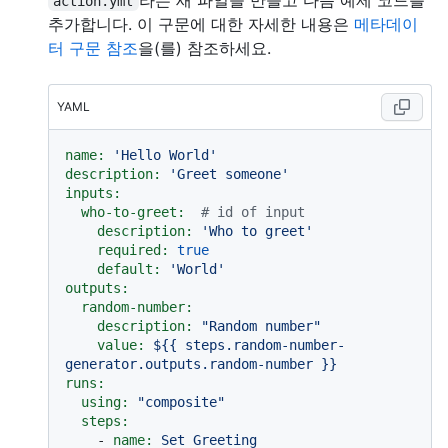
action.yml
추가합니다. 이 구문에 대한 자세한 내용은
메타데이
터 구문 참조
을(를) 참조하세요.
YAML
name:
'Hello World'
description:
'Greet someone'
inputs:
who-to-greet:
# id of input
description:
'Who to greet'
required:
true
default:
'World'
outputs:
random-number:
description:
"Random number"
value:
${{
steps.random-number-
generator.outputs.random-number
}}
runs:
using:
"composite"
steps:
-
name:
Set
Greeting