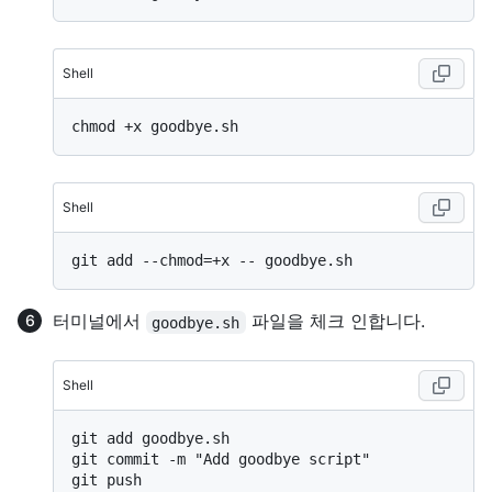
Shell
Shell
터미널에서
파일을 체크 인합니다.
goodbye.sh
Shell
git add goodbye.sh

git commit -m "Add goodbye script"
