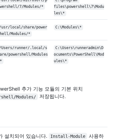
/usr/local/microsoft/p
C:\program 
wershell/7/Modules/*
files\powershell\7\Modu
les\*
/usr/local/share/power
C:\Modules\*
hell/Modules/*
/Users/runner/.local/s
C:\Users\runneradmin\D
are/powershell/Modules
ocuments\PowerShell\Mod
*
ules\*
PowerShell 추가 기능 모듈의 기본 위치
저장됩니다.
rshell/Modules/
ter가 설치되어 있습니다.
사용하
Install-Module