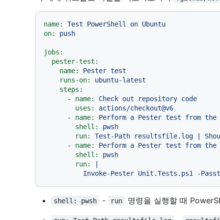
name:
Test
PowerShell
on
Ubuntu
on:
push
jobs:
pester-test:
name:
Pester
test
runs-on:
ubuntu-latest
steps:
-
name:
Check
out
repository
code
uses:
actions/checkout@v6
-
name:
Perform
a
Pester
test
from
the
shell:
pwsh
run:
Test-Path
resultsfile.log
|
Sho
-
name:
Perform
a
Pester
test
from
the
shell:
pwsh
run:
|

-
명령을 실행할 때 Power
shell: pwsh
run
-