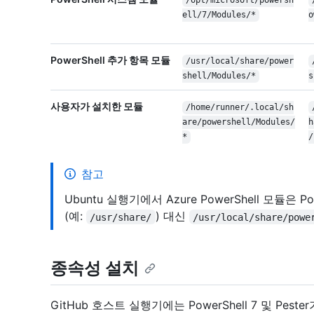
/opt/microsoft/powersh
ell/7/Modules/*
o
PowerShell 추가 항목 모듈
/usr/local/share/power
shell/Modules/*
s
사용자가 설치한 모듈
/home/runner/.local/sh
are/powershell/Modules/
h
*
/
참고
Ubuntu 실행기에서 Azure PowerShell 모듈은 
(예:
) 대신
/usr/share/
/usr/local/share/powe
종속성 설치
GitHub 호스트 실행기에는 PowerShell 7 및 Pes