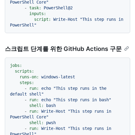
PowerShell Core"
-
task:
PowerShell@2
inputs:
script:
Write-Host
"This step runs in 
PowerShell"
스크립트 단계를 위한 GitHub Actions 구문
jobs:
scripts:
runs-on:
windows-latest
steps:
-
run:
echo
"This step runs in the 
default shell"
-
run:
echo
"This step runs in bash"
shell:
bash
-
run:
Write-Host
"This step runs in 
PowerShell Core"
shell:
pwsh
-
run:
Write-Host
"This step runs in 
PowerShell"