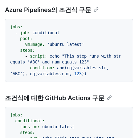
Azure Pipelines의 조건식 구문
jobs:
-
job:
conditional
pool:
vmImage:
'ubuntu-latest'
steps:
-
script:
echo
"This step runs with str 
equals 'ABC' and num equals 123"
condition:
and(eq(variables.str,
'ABC'
),
eq(variables.num,
123
))
조건식에 대한 GitHub Actions 구문
jobs:
conditional:
runs-on:
ubuntu-latest
steps: