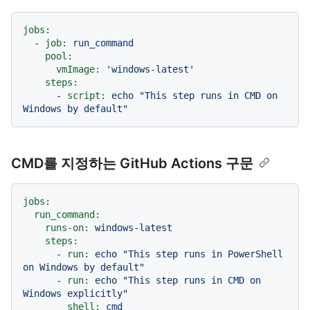
jobs:
-
job:
run_command
pool:
vmImage:
'windows-latest'
steps:
-
script:
echo
"This step runs in CMD on 
Windows by default"
CMD를 지정하는 GitHub Actions 구문
jobs:
run_command:
runs-on:
windows-latest
steps:
-
run:
echo
"This step runs in PowerShell 
on Windows by default"
-
run:
echo
"This step runs in CMD on 
Windows explicitly"
shell:
cmd