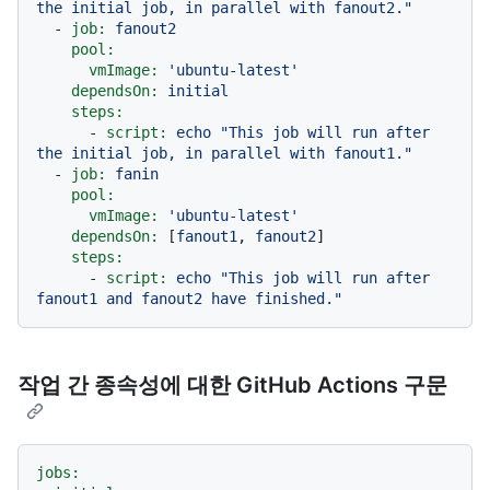
the initial job, in parallel with fanout2."
-
job:
fanout2
pool:
vmImage:
'ubuntu-latest'
dependsOn:
initial
steps:
-
script:
echo
"This job will run after 
the initial job, in parallel with fanout1."
-
job:
fanin
pool:
vmImage:
'ubuntu-latest'
dependsOn:
 [
fanout1
, 
fanout2
]

steps:
-
script:
echo
"This job will run after 
fanout1 and fanout2 have finished."
작업 간 종속성에 대한 GitHub Actions 구문
jobs: