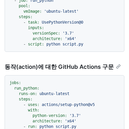
-
job:
run_python
pool:
vmImage:
'ubuntu-latest'
steps:
-
task:
UsePythonVersion@0
inputs:
versionSpec:
'3.7'
architecture:
'x64'
-
script:
python
script.py
동작(action)에 대한 GitHub Actions 구문
jobs:
run_python:
runs-on:
ubuntu-latest
steps:
-
uses:
actions/setup-python@v5
with:
python-version:
'3.7'
architecture:
'x64'
-
run:
python
script.py