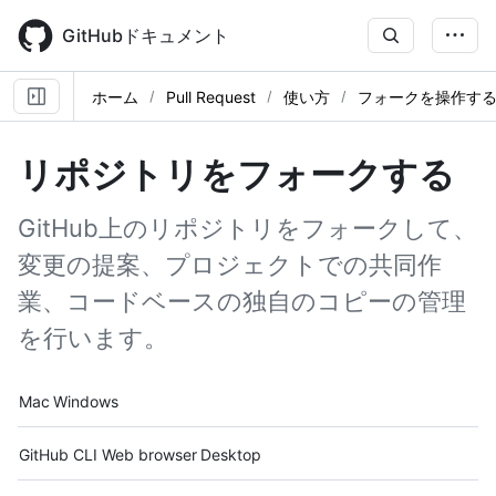
Skip
to
GitHubドキュメント
main
content
ホーム
Pull Request
使い方
フォークを操作す
リポジトリをフォークする
GitHub上のリポジトリをフォークして、
変更の提案、プロジェクトでの共同作
業、コードベースの独自のコピーの管理
を行います。
Platform navigation
Mac
Windows
Tool navigation
GitHub CLI
Web browser
Desktop