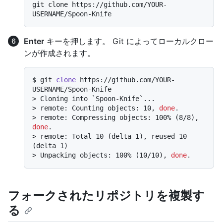
git clone https://github.com/YOUR-
Enter
キーを押します。 Git によってローカルクロー
ンが作成されます。
$ 
git 
clone
 https://github.com/YOUR-
USERNAME/Spoon-Knife
> 
Cloning into `Spoon-Knife`...
> 
remote: Counting objects: 10, 
done
.
> 
remote: Compressing objects: 100% (8/8), 
done
.
> 
remote: Total 10 (delta 1), reused 10 
(delta 1)
> 
Unpacking objects: 100% (10/10), 
done
.
フォークされたリポジトリを複製す
る