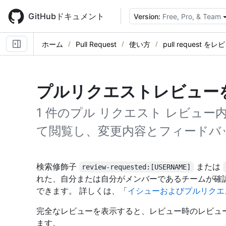
Skip
to
GitHubドキュメント
Version:
Free, Pro, & Team
main
content
ホーム
Pull Request
使い方
pull request 
プルリクエストレビュー
1 件のプル リクエスト レビュ
て閲覧し、変更内容とフィードバ
検索修飾子
または
review-requested:[USERNAME]
れた、自分または自分がメンバーであるチームが確
できます。 詳しくは、「
イシューおよびプルリクエ
完全なレビューを表示すると、レビュー時のレビュ
ます。