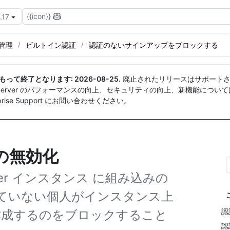
{{icon}}
.17
ス管理
ビルトイン認証
認証のないサインアップをブロックする
付をもって終了となります:
2026-08-25
.
廃止されたリリースはサポートさ
ise Server のパフォーマンスの向上、セキュリティの向上、新機能につい
ise Support にお問い合わせください。
の無効化
 Server インスタンス に組み込みの
ていない個人がインスタンス上
認
作成するのをブロックすること
認