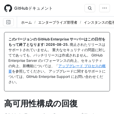
Skip
to
GitHubドキュメント
main
content
ホーム
エンタープライズ管理者
インスタンスの監
このバージョンの GitHub Enterprise サーバーはこの日付を
もって終了となります:
2026-08-25
.
廃止されたリリースは
サポートされていません。 重大なセキュリティの問題に対し
てであっても、パッチリリースは作成されません。 GitHub
Enterprise Server のパフォーマンスの向上、セキュリティ
の向上、新機能については、「
アップグレード プロセスの概
要
を参照してください。 アップグレードに関するサポートに
ついては、GitHub Enterprise Support にお問い合わせくだ
さい。
高可用性構成の回復