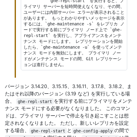
          `ghe-repl-start` を実行すると、プ
ライマリ サーバーを短時間使えなくなり、その間、
ユーザーには内部サーバー エラーが表示されること
があります。 もっとわかりやすいメッセージを表示
するには、`ghe-maintenance -s` をレプリカ ノ
ードで実行する前にプライマリ ノード上で `ghe-
repl-start` を実行し、アプライアンスをメンテ
ナンス モードにします。 レプリケーションを開始
したら、`ghe-maintenance -u` を使ってメンテ
ナンス モードを無効にします。 プライマリ ノー
ドがメンテナンス モードの間、Git レプリケーシ
バージョン 3.14.20、3.15.15、3.16.11、3.17.8、3.18.2、ま
たはそれ以降のバージョン (3.19 など) を実行している場
合、
を実行する前にプライマリをメンテ
ghe-repl-start
ナンス モードにする必要がなくなりました。 このコマン
ドは、プライマリ サーバーで停止を引き起こすことは想
定されなくなりました。 ただし、新しいレプリカを設定
する場合、
と
の間で
ghe-repl-start
ghe-config-apply