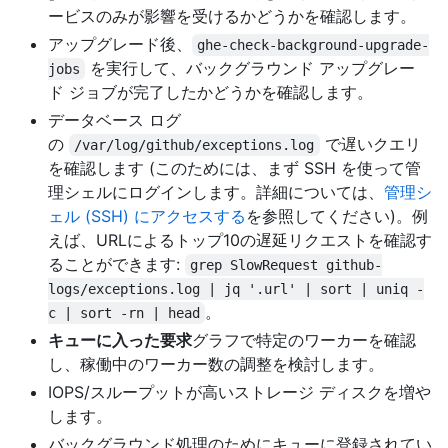
ービスのみが影響を受けるかどうかを確認します。
アップグレード後、
ghe-check-background-upgrade-
を実行して、バックグラウンド アップグレー
jobs
ド ジョブが完了したかどうかを確認します。
データベース ログ
の
で遅いクエリ
/var/log/github/exceptions.log
を確認します (このためには、まず SSH を使って管
理シェルにログインします。詳細については、
管理シ
ェル (SSH) にアクセスする
を参照してください)。例
えば、URLによるトップ10の遅延リクエストを確認す
ることができます:
grep SlowRequest github-
logs/exceptions.log | jq '.url' | sort | uniq -
。
c | sort -rn | head
キューに入った要求
グラフで特定のワーカーを確認
し、稼働中のワーカー数の調整を検討します。
IOPS/スループットが高いストレージ ディスクを増や
します。
バックグラウンド処理のためにキューに登録されてい