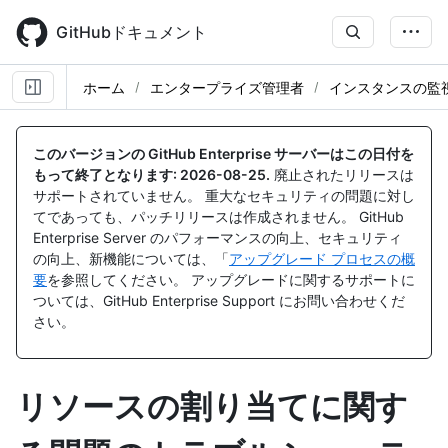
Skip
to
GitHubドキュメント
main
content
ホーム
エンタープライズ管理者
インスタンスの監
このバージョンの GitHub Enterprise サーバーはこの日付を
もって終了となります:
2026-08-25
.
廃止されたリリースは
サポートされていません。 重大なセキュリティの問題に対し
てであっても、パッチリリースは作成されません。 GitHub
Enterprise Server のパフォーマンスの向上、セキュリティ
の向上、新機能については、「
アップグレード プロセスの概
要
を参照してください。 アップグレードに関するサポートに
ついては、GitHub Enterprise Support にお問い合わせくだ
さい。
リソースの割り当てに関す