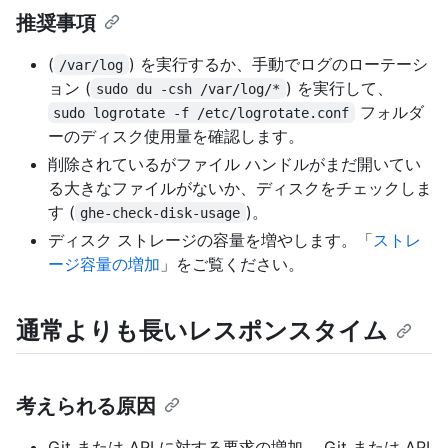
推奨事項
(
) を実行するか、手動でログのローテーシ
/var/log
ョン (
) を実行して、
sudo du -csh /var/log/*
フォルダ
sudo logrotate -f /etc/logrotate.conf
ーのディスク使用量を確認します。
削除されているがファイル ハンドルがまだ開いてい
る大きなファイルがないか、ディスクをチェックしま
す (
)。
ghe-check-disk-usage
ディスク ストレージの容量を増やします。「
ストレ
ージ容量の増加
」をご覧ください。
通常よりも長いレスポンスタイム
考えられる原因
Git または API に対する要求の増加。 Git または API