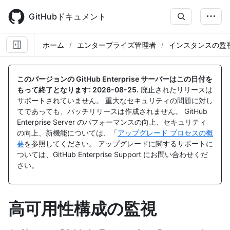
Skip
to
GitHubドキュメント
main
content
ホーム
エンタープライズ管理者
インスタンスの監
このバージョンの GitHub Enterprise サーバーはこの日付を
もって終了となります:
2026-08-25
.
廃止されたリリースは
サポートされていません。 重大なセキュリティの問題に対し
てであっても、パッチリリースは作成されません。 GitHub
Enterprise Server のパフォーマンスの向上、セキュリティ
の向上、新機能については、「
アップグレード プロセスの概
要
を参照してください。 アップグレードに関するサポートに
ついては、GitHub Enterprise Support にお問い合わせくだ
さい。
高可用性構成の監視