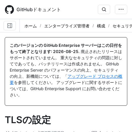
Skip
to
GitHubドキュメント
main
content
ホーム
エンタープライズ管理者
構成
セキュリ
このバージョンの GitHub Enterprise サーバーはこの日付を
もって終了となります:
2026-08-25
.
廃止されたリリースは
サポートされていません。 重大なセキュリティの問題に対し
てであっても、パッチリリースは作成されません。 GitHub
Enterprise Server のパフォーマンスの向上、セキュリティ
の向上、新機能については、「
アップグレード プロセスの概
要
を参照してください。 アップグレードに関するサポートに
ついては、GitHub Enterprise Support にお問い合わせくだ
さい。
TLSの設定