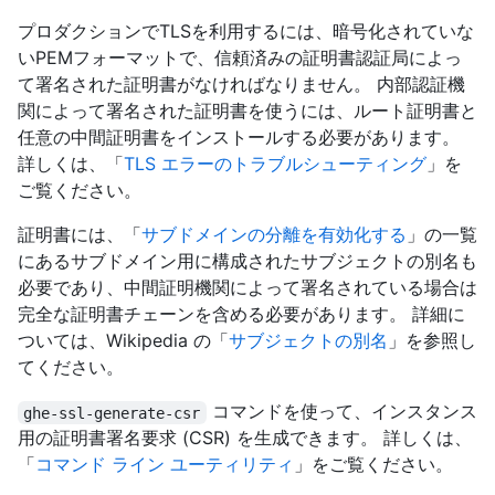
プロダクションでTLSを利用するには、暗号化されていな
いPEMフォーマットで、信頼済みの証明書認証局によっ
て署名された証明書がなければなりません。 内部認証機
関によって署名された証明書を使うには、ルート証明書と
任意の中間証明書をインストールする必要があります。
詳しくは、「
TLS エラーのトラブルシューティング
」を
ご覧ください。
証明書には、「
サブドメインの分離を有効化する
」の一覧
にあるサブドメイン用に構成されたサブジェクトの別名も
必要であり、中間証明機関によって署名されている場合は
完全な証明書チェーンを含める必要があります。 詳細に
ついては、Wikipedia の「
サブジェクトの別名
」を参照し
てください。
コマンドを使って、インスタンス
ghe-ssl-generate-csr
用の証明書署名要求 (CSR) を生成できます。 詳しくは、
「
コマンド ライン ユーティリティ
」をご覧ください。