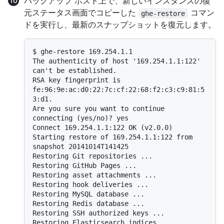
バックアップ ホスト上で、新しいインスタンスの復
元ステータス画面でコピーした
コマン
ghe-restore
ドを実行し、最新のスナップショットを復元します。
$ 
ghe-restore 169.254.1.1
The authenticity of host '169.254.1.1:122' 
can't be established.

RSA key fingerprint is 
fe:96:9e:ac:d0:22:7c:cf:22:68:f2:c3:c9:81:5
3:d1.

Are you sure you want to continue 
connecting (yes/no)? yes

Connect 169.254.1.1:122 OK (v2.0.0)

Starting restore of 169.254.1.1:122 from 
snapshot 20141014T141425

Restoring Git repositories ...

Restoring GitHub Pages ...

Restoring asset attachments ...

Restoring hook deliveries ...

Restoring MySQL database ...

Restoring Redis database ...

Restoring SSH authorized keys ...

Restoring Elasticsearch indices ...
