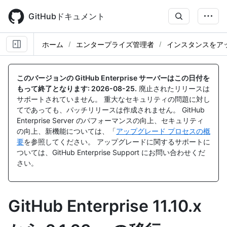
Skip
to
GitHubドキュメント
main
content
ホーム
エンタープライズ管理者
インスタンスをア
このバージョンの GitHub Enterprise サーバーはこの日付を
もって終了となります:
2026-08-25
.
廃止されたリリースは
サポートされていません。 重大なセキュリティの問題に対し
てであっても、パッチリリースは作成されません。 GitHub
Enterprise Server のパフォーマンスの向上、セキュリティ
の向上、新機能については、「
アップグレード プロセスの概
要
を参照してください。 アップグレードに関するサポートに
ついては、GitHub Enterprise Support にお問い合わせくだ
さい。
GitHub Enterprise 11.10.x