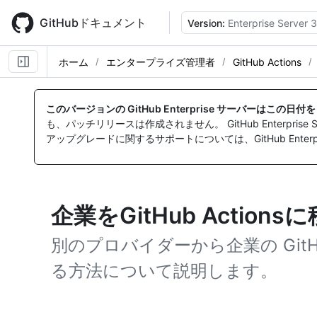
Skip
to
GitHubドキュメント
Version:
Enterprise Server 3
main
content
ホーム
エンタープライズ管理者
GitHub Actions
このバージョンの GitHub Enterprise サーバーはこの日
も、パッチリリースは作成されません。 GitHub Enterpr
アップグレードに関するサポートについては、GitHub Enterpr
企業をGitHub Action
別のプロバイダーから企業の GitHu
る方法について説明します。