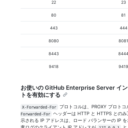
22
23
80
81
443
444
8080
808
8443
844
9418
941
お使いの GitHub Enterprise Server 
トを有効にする
プロトコルは、PROXY プロト
X-Forwarded-For
ヘッダーは HTTP と HTTPS との
Forwarded-For
示される IP アドレスは、ロード バランサーの I
査ログのクライアント IP アドレスが
と
127.0.0.1