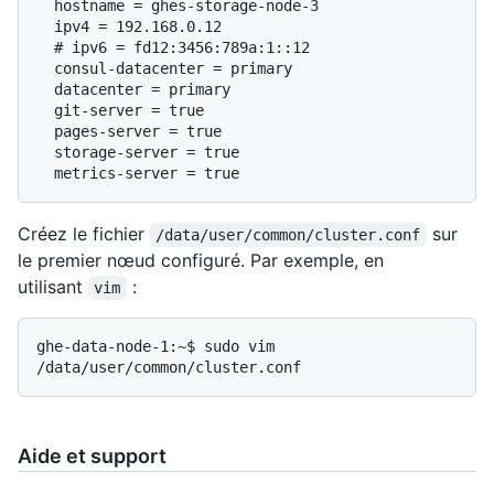
  hostname = ghes-storage-node-3

  # 
ipv6 = fd12:3456:789a:1::12
  consul-datacenter = primary

  datacenter = primary

  git-server = true

  pages-server = true

  storage-server = true

Créez le fichier
sur
/data/user/common/cluster.conf
le premier nœud configuré. Par exemple, en
utilisant
:
vim
ghe-data-node-1:~$ sudo vim 
Aide et support