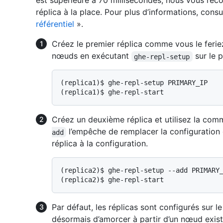
est supérieure à 70 millisecondes, nous vous r
réplica à la place. Pour plus d’informations, cons
référentiel
».
Créez le premier réplica comme vous le ferie
nœuds en exécutant
sur le p
ghe-repl-setup
(replica1)$ 
ghe-repl-setup PRIMARY_IP
(replica1)$ 
ghe-repl-start
Créez un deuxième réplica et utilisez la co
l’empêche de remplacer la configuration 
add
réplica à la configuration.
(replica2)$ 
ghe-repl-setup --add PRIMARY
(replica2)$ 
ghe-repl-start
Par défaut, les réplicas sont configurés sur 
désormais d’amorcer à partir d’un nœud exi