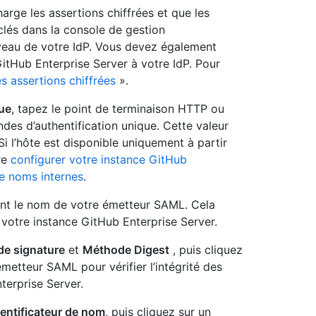
arge les assertions chiffrées et que les
lés dans la console de gestion
veau de votre IdP. Vous devez également
 GitHub Enterprise Server à votre IdP. Pour
s assertions chiffrées
».
que
, tapez le point de terminaison HTTP ou
es d’authentification unique. Cette valeur
Si l’hôte est disponible uniquement à partir
re
configurer votre instance GitHub
de noms internes
.
ent le nom de votre émetteur SAML. Cela
 votre instance GitHub Enterprise Server.
e signature
et
Méthode Digest
, puis cliquez
émetteur SAML pour vérifier l’intégrité des
terprise Server.
dentificateur de nom
, puis cliquez sur un