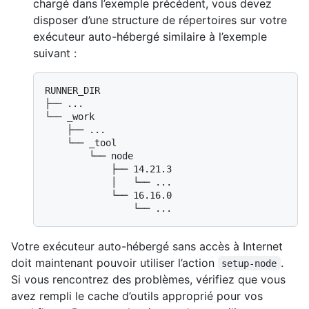
chargé dans l’exemple précédent, vous devez
disposer d’une structure de répertoires sur votre
exécuteur auto-hébergé similaire à l’exemple
suivant :
RUNNER_DIR

├── ...

└── _work

    ├── ...

    └── _tool

        └── node

            ├── 14.21.3

            │   └── ...

            └── 16.16.0

Votre exécuteur auto-hébergé sans accès à Internet
doit maintenant pouvoir utiliser l’action
.
setup-node
Si vous rencontrez des problèmes, vérifiez que vous
avez rempli le cache d’outils approprié pour vos