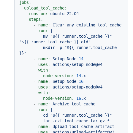
jobs:
upload_tool_cache:
runs-on:
ubuntu-22.04
steps:
-
name:
Clear
any
existing
tool
cache
run:
|

          mv "${{ runner.tool_cache }}" 
"${{ runner.tool_cache }}.old"

          mkdir -p "${{ runner.tool_cache 
-
name:
Setup
Node
14
uses:
actions/setup-node@v4
with:
node-version:
14.
x
-
name:
Setup
Node
16
uses:
actions/setup-node@v4
with:
node-version:
16.
x
-
name:
Archive
tool
cache
run:
|

          cd "${{ runner.tool_cache }}"

-
name:
Upload
tool
cache
artifact
uses:
actions/upload-artifact@v3