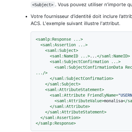
. Vous pouvez utiliser n'importe q
<Subject>
Votre fournisseur d’identité doit inclure l’attr
ACS. L'exemple suivant illustre l'attribut.
<
samlp:Response
...
>
<
saml:Assertion
...
>
<
saml:Subject
>
<
saml:NameID
...
>
...
</
saml:NameID
>
<
saml:SubjectConfirmation
...
>
<
saml:SubjectConfirmationData
Re
...
/>
</
saml:SubjectConfirmation
>
</
saml:Subject
>
<
saml:AttributeStatement
>
<
saml:Attribute
FriendlyName
=
"USER
<
saml:AttributeValue
>
monalisa
</
s
</
saml:Attribute
>
</
saml:AttributeStatement
>
</
saml:Assertion
>
</
samlp:Response
>