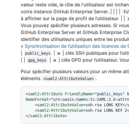
valeur reste vide, le rôle de l'utilisateur est inchan
votre instance GitHub Enterprise Server. | | | |
fu
à afficher sur la page de profil de l’utilisateur. | |
Vous pouvez spécifier plusieurs adresses. Si vous 
GitHub Enterprise Server et GitHub Enterprise Cl
identifier des utilisateurs uniques entre les produ
«
Synchronisation de l’utilisation des licences de
|
|
| clés SSH publiques pour l’uti
public_keys
| |
|
| clés GPG pour l’utilisateur. Vou
gpg_keys
Pour spécifier plusieurs valeurs pour un même attri
éléments
.
<saml2:AttributeValue>
<
saml2:Attribute
FriendlyName
=
"public_keys"
NameFormat
=
"urn:oasis:names:tc:SAML:2.0:attr
<
saml2:AttributeValue
>
ssh-rsa LONG KEY
</
<
saml2:AttributeValue
>
ssh-rsa LONG KEY 2
</
saml2:Attribute
>