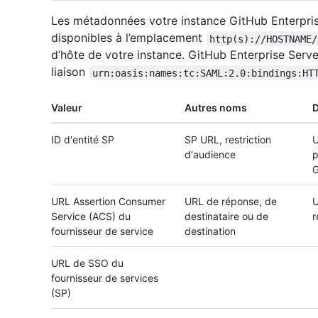
Les métadonnées votre instance GitHub Enterpris
disponibles à l’emplacement
http(s)://HOSTNAME/
d’hôte de votre instance. GitHub Enterprise Server
liaison
urn:oasis:names:tc:SAML:2.0:bindings:HT
Valeur
Autres noms
D
ID d'entité SP
SP URL, restriction
U
d'audience
p
G
URL Assertion Consumer
URL de réponse, de
U
Service (ACS) du
destinataire ou de
r
fournisseur de service
destination
URL de SSO du
fournisseur de services
(SP)