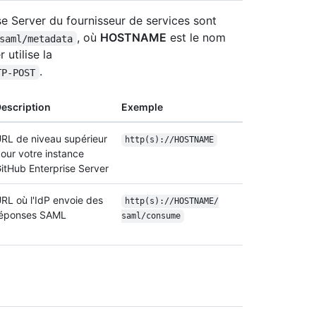
e Server du fournisseur de services sont
, où
HOSTNAME
est le nom
saml/metadata
 utilise la
.
TP-POST
escription
Exemple
RL de niveau supérieur
http(s):/
/
HOSTNAME
our votre instance
itHub Enterprise Server
RL où l'IdP envoie des
http(s):/
/
HOSTNAME/
éponses SAML
saml/
consume