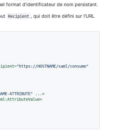
uel format d'identificateur de nom persistant.
ibut
, qui doit être défini sur l’URL
Recipient
cipient
=
"https://HOSTNAME/saml/consume"
NAME-ATTRIBUTE"
...
>
aml:AttributeValue
>