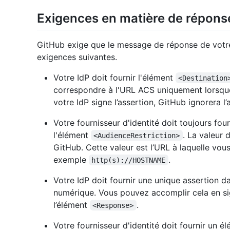
Exigences en matière de répon
GitHub exige que le message de réponse de votre
exigences suivantes.
Votre IdP doit fournir l'élément
<Destination
correspondre à l'URL ACS uniquement lorsque
votre IdP signe l’assertion, GitHub ignorera l’
Votre fournisseur d'identité doit toujours fou
l'élément
. La valeur 
<AudienceRestriction>
GitHub. Cette valeur est l’URL à laquelle vo
exemple
.
http(s)://HOSTNAME
Votre IdP doit fournir une unique assertion 
numérique. Vous pouvez accomplir cela en si
l’élément
.
<Response>
Votre fournisseur d'identité doit fournir un 