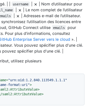
gé. | |
|
| Nom d’utilisateur pour
username
|
| Le nom complet de l’utilisateur
ll_name
|
| Adresses e-mail de l’utilisateur.
emails
synchronisez l’utilisation des licences entre
oud, GitHub Connect utilise
pour
emails
its. Pour plus d’informations, consultez
 GitHub Enterprise Server vers le cloud
». |
lisateur. Vous pouvez spécifier plus d'une clé.
s pouvez spécifier plus d'une clé. |
but, utilisez plusieurs
Name
=
"urn:oid:1.2.840.113549.1.1.1"
name-format:uri"
>
saml2:AttributeValue
>
</
saml2:AttributeValue
>