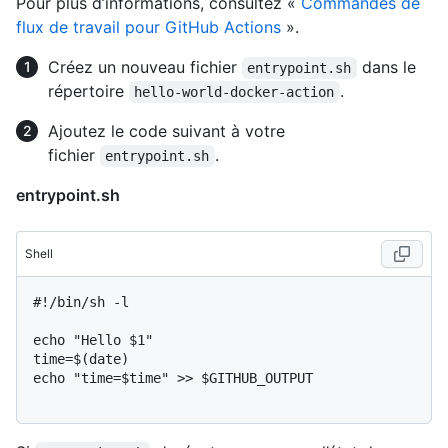
Pour plus d’informations, consultez «
Commandes de
flux de travail pour GitHub Actions
».
Créez un nouveau fichier
dans le
entrypoint.sh
répertoire
.
hello-world-docker-action
Ajoutez le code suivant à votre
fichier
.
entrypoint.sh
entrypoint.sh
Shell
#
!/bin/sh -l
echo "Hello $1"

time=$(date)

echo "time=$time" >> $GITHUB_OUTPUT
