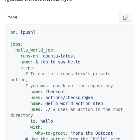
YAML
on:
 [
push
]

jobs:
hello_world_job:
runs-on:
ubuntu-latest
name:
A
job
to
say
hello
steps:
# To use this repository's private 
action,
# you must check out the repository
-
name:
Checkout
uses:
actions/checkout@v6
-
name:
Hello
world
action
step
uses:
./
# Uses an action in the root 
directory
id:
hello
with:
who-to-greet:
'Mona the Octocat'
# Use the output from the `hello` step