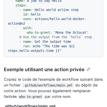
name:
A
job
to
say
hello
steps:
-
name:
Hello
world
action
step
id:
hello
uses:
actions/hello-world-docker-
action@v2
with:
who-to-greet:
'Mona the Octocat'
# Use the output from the `hello` step
-
name:
Get
the
output
time
run:
echo
"The time was $
{{ 
steps.hello.outputs.time }}
"
Exemple utilisant une action privée
Copiez le code de l’exemple de workflow suivant dans
un fichier
du dépôt de
.github/workflows/main.yml
votre action. Vous pouvez également remplacer
l’entrée
par votre nom.
who-to-greet
.github/workflows/main.yml