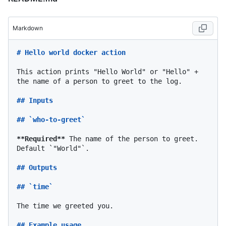
Markdown
# Hello world docker action
This action prints "Hello World" or "Hello" + 
the name of a person to greet to the log.

## Inputs
## `who-to-greet`
**Required**
 The name of the person to greet. 
Default 
`"World"`
.

## Outputs
## `time`
The time we greeted you.

## Example usage