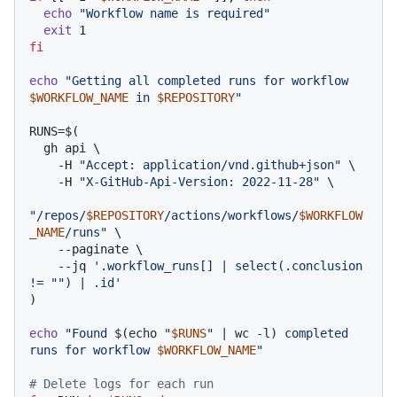
echo
"Workflow name is required"
exit
fi
echo
"Getting all completed runs for workflow 
$WORKFLOW_NAME
 in 
$REPOSITORY
"
RUNS=$(

  gh api \

    -H 
"Accept: application/vnd.github+json"
 \

    -H 
"X-GitHub-Api-Version: 2022-11-28"
 \

"/repos/
$REPOSITORY
/actions/workflows/
$WORKFLOW
_NAME
/runs"
 \

    --paginate \

    --jq 
'.workflow_runs[] | select(.conclusion 
!= "") | .id'
)

echo
"Found 
$(echo 
"
$RUNS
"
 | wc -l)
 completed 
runs for workflow 
$WORKFLOW_NAME
"
# Delete logs for each run