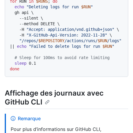
for
 RUN 
in
$RUNS
; 
do
echo
"Deleting logs for run 
$RUN
"
  gh api \

    --silent \

    --method DELETE \

    -H 
"Accept: application/vnd.github+json"
 \

    -H 
"X-GitHub-Api-Version: 2022-11-28"
 \

"/repos/
$REPOSITORY
/actions/runs/
$RUN
/logs"
|| 
echo
"Failed to delete logs for run 
$RUN
"
# Sleep for 100ms to avoid rate limiting
sleep
done
Affichage des journaux avec
GitHub CLI
Remarque
Pour plus d’informations sur GitHub CLI,