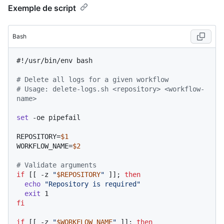
Exemple de script
Bash
#!/usr/bin/env bash
# Delete all logs for a given workflow
# Usage: delete-logs.sh <repository> <workflow-
name>
set
 -oe pipefail

REPOSITORY=
$1
WORKFLOW_NAME=
$2
# Validate arguments
if
 [[ -z 
"
$REPOSITORY
"
 ]]; 
then
echo
"Repository is required"
exit
fi
if
 [[ -z 
"
$WORKFLOW_NAME
"
 ]]; 
then