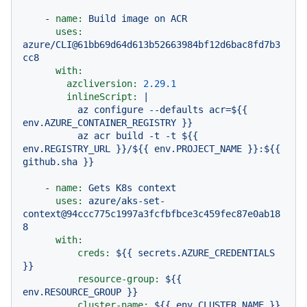
-
name:
Build
image
on
ACR
uses:
azure/CLI@61bb69d64d613b52663984bf12d6bac8fd7b3
cc8
with:
azcliversion:
2.29
.1
inlineScript:
|

          az configure --defaults acr=${{ 
env.AZURE_CONTAINER_REGISTRY }}

          az acr build -t -t ${{ 
env.REGISTRY_URL }}/${{ env.PROJECT_NAME }}:${{ 
-
name:
Gets
K8s
context
uses:
azure/aks-set-
context@94ccc775c1997a3fcfbfbce3c459fec87e0ab18
8
with:
creds:
${{
secrets.AZURE_CREDENTIALS
}}
resource-group:
${{
env.RESOURCE_GROUP
}}
cluster-name:
${{
env.CLUSTER_NAME
}}