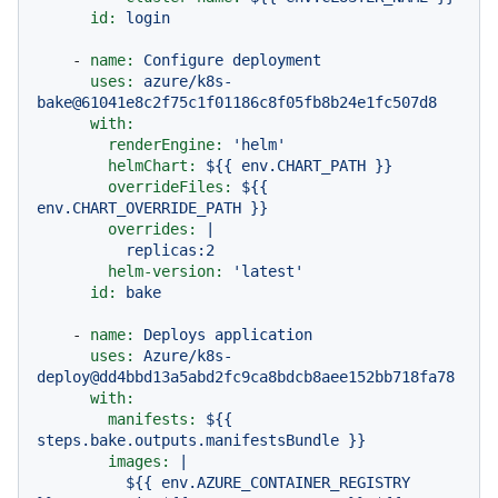
id:
login
-
name:
Configure
deployment
uses:
azure/k8s-
bake@61041e8c2f75c1f01186c8f05fb8b24e1fc507d8
with:
renderEngine:
'helm'
helmChart:
${{
env.CHART_PATH
}}
overrideFiles:
${{
env.CHART_OVERRIDE_PATH
}}
overrides:
|

helm-version:
'latest'
id:
bake
-
name:
Deploys
application
uses:
Azure/k8s-
deploy@dd4bbd13a5abd2fc9ca8bdcb8aee152bb718fa78
with:
manifests:
${{
steps.bake.outputs.manifestsBundle
}}
images:
|

          ${{ env.AZURE_CONTAINER_REGISTRY 