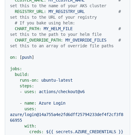
CLUSTER_NAME:
MY_CLUSTER_NAME
# 
set this to the name of your AKS cluster
REGISTRY_URL:
MY_REGISTRY_URL
# 
set this to the URL of your registry
# If you bake using helm:
CHART_PATH:
MY_HELM_FILE
# 
set this to the path to your helm file
CHART_OVERRIDE_PATH:
MY_OVERRIDE_FILES
# 
set this to an array of override file paths
on:
 [
push
]

jobs:
build:
runs-on:
ubuntu-latest
steps:
-
uses:
actions/checkout@v6
-
name:
Azure
Login
uses:
azure/login@14a755a4e2fd6dff25794233def4f2cf3f8
66955
with:
creds:
${{
secrets.AZURE_CREDENTIALS
}}