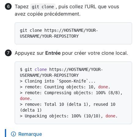
Tapez
, puis collez l’URL que vous
git clone
avez copiée précédemment.
git clone https://HOSTNAME/YOUR-
Appuyez sur
Entrée
pour créer votre clone local.
$ 
git 
clone
 https://HOSTNAME/YOUR-
USERNAME/YOUR-REPOSITORY
> 
Cloning into `Spoon-Knife`...
> 
remote: Counting objects: 10, 
done
.
> 
remote: Compressing objects: 100% (8/8), 
done
.
> 
remove: Total 10 (delta 1), reused 10 
(delta 1)
> 
Unpacking objects: 100% (10/10), 
done
.
Remarque