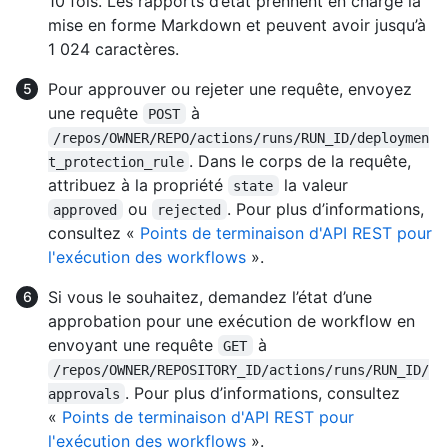
10 fois. Les rapports d’état prennent en charge la
mise en forme Markdown et peuvent avoir jusqu’à
1 024 caractères.
Pour approuver ou rejeter une requête, envoyez
une requête
à
POST
/repos/OWNER/REPO/actions/runs/RUN_ID/deploymen
. Dans le corps de la requête,
t_protection_rule
attribuez à la propriété
la valeur
state
ou
. Pour plus d’informations,
approved
rejected
consultez «
Points de terminaison d'API REST pour
l'exécution des workflows
».
Si vous le souhaitez, demandez l’état d’une
approbation pour une exécution de workflow en
envoyant une requête
à
GET
/repos/OWNER/REPOSITORY_ID/actions/runs/RUN_ID/
. Pour plus d’informations, consultez
approvals
«
Points de terminaison d'API REST pour
l'exécution des workflows
».