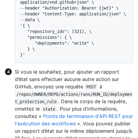
application/vnd.github+json" \

--header "Authorization: Bearer {jwt}" \

--header "Content-Type: application/json" \

--data \

'{ \

   "repository_ids": [321], \

   "permissions": { \

      "deployments": "write" \

   } \

Si vous le souhaitez, pour ajouter un rapport
d’état sans effectuer aucune autre action sur
GitHub, envoyez une requête
à
POST
/repos/OWNER/REPO/actions/runs/RUN_ID/deploymen
. Dans le corps de la requête,
t_protection_rule
omettez le
. Pour plus d’informations,
state
consultez «
Points de terminaison d'API REST pour
l'exécution des workflows
». Vous pouvez publier
un rapport d’état sur le même déploiement jusqu’à