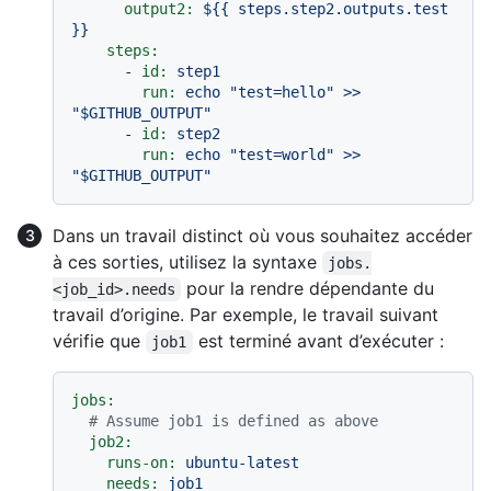
output2:
${{
steps.step2.outputs.test
}}
steps:
-
id:
step1
run:
echo
"test=hello"
>>
"$GITHUB_OUTPUT"
-
id:
step2
run:
echo
"test=world"
>>
"$GITHUB_OUTPUT"
Dans un travail distinct où vous souhaitez accéder
à ces sorties, utilisez la syntaxe
jobs.
pour la rendre dépendante du
<job_id>.needs
travail d’origine. Par exemple, le travail suivant
vérifie que
est terminé avant d’exécuter :
job1
jobs:
# Assume job1 is defined as above
job2:
runs-on:
ubuntu-latest
needs:
job1