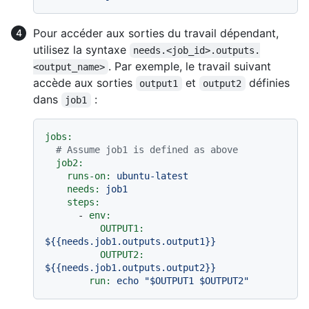
Pour accéder aux sorties du travail dépendant,
utilisez la syntaxe
needs.<job_id>.outputs.
. Par exemple, le travail suivant
<output_name>
accède aux sorties
et
définies
output1
output2
dans
:
job1
jobs:
# Assume job1 is defined as above
job2:
runs-on:
ubuntu-latest
needs:
job1
steps:
-
env:
OUTPUT1:
${{needs.job1.outputs.output1}}
OUTPUT2:
${{needs.job1.outputs.output2}}
run:
echo
"$OUTPUT1 $OUTPUT2"